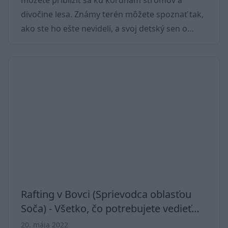
môžete priblížiť sa ku korunám stromov a
divočine lesa. Známy terén môžete spoznať tak,
ako ste ho ešte nevideli, a svoj detský sen o
lietaní si môžete nanovo pripomenúť. Hoci sme
si takmer istí, že sa lietať nenaučíte, vďaka
vzdelávacej prechádzke sa vrátite z výšok o
niečo bohatší. Pohorje Treetop Walk
Podrobnosti Krajina Slovinsko Poloha Vrch
Rogla, Pohorje Výška 37 m Dĺžka 1 km Vstupné
EUR 10 Sezóna Január - december, každý deň
Otváracie hodin
Rafting v Bovci (Sprievodca oblasťou
Soča) - Všetko, čo potrebujete vedieť
pred rezerváciou
20. mája 2022