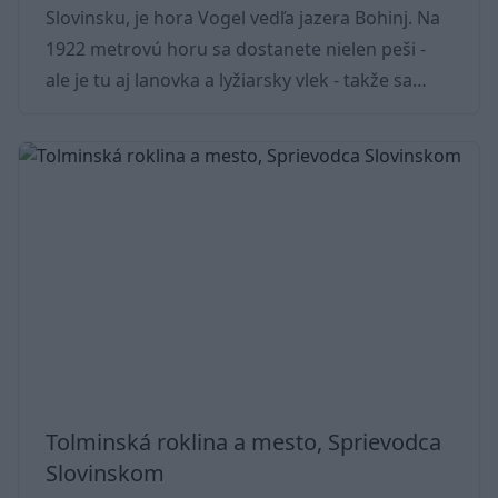
Slovinsku, je hora Vogel vedľa jazera Bohinj. Na
1922 metrovú horu sa dostanete nielen peši -
ale je tu aj lanovka a lyžiarsky vlek - takže sa
každý môže prejsť po trávnatých aj holých
svahoch. Lanovka vyvezie nadšených turistov až
do výšky 1537 metrov, odkiaľ môžete
pokračovať v ceste do kopca. Ak chcete len
jednoduchší výlet, môžete sa prejsť po niektorej
z mnohých turistických trás (vyberte si niektorú
s malým stúpaním). Hora Vogel Podr
Tolminská roklina a mesto, Sprievodca
Slovinskom