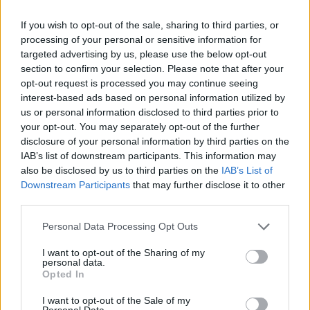
vyliezol Janic Berginc v ro
If you wish to opt-out of the sale, sharing to third parties, or
processing of your personal or sensitive information for
targeted advertising by us, please use the below opt-out
section to confirm your selection. Please note that after your
Vodopád Peričnik, Slovinsko -
opt-out request is processed you may continue seeing
Parkovanie, turistika, otváracie hodiny
interest-based ads based on personal information utilized by
us or personal information disclosed to third parties prior to
...
24. júna 2022
your opt-out. You may separately opt-out of the further
Najznámejší vodopád v Slovinsku
disclosure of your personal information by third parties on the
IAB’s list of downstream participants. This information may
[https://trekhunt.com/sk/tag/slovinsko] je
also be disclosed by us to third parties on the
IAB’s List of
vodopád Kozjak
Downstream Participants
that may further disclose it to other
[https://trekhunt.com/sk/article/vodopad-
third parties.
kozjak], najväčší je vodopád Boka
Please note that this website/app uses one or more Google
Personal Data Processing Opt Outs
[https://trekhunt.com/sk/article/vodopad-boka]
services and may gather and store information including but
not limited to your visit or usage behaviour. You may click to
I want to opt-out of the Sharing of my
a najkrajší je vodopád Peričnik. Aj keď sme už
personal data.
grant or deny consent to Google and its third-party tags to
Opted In
napísali prehľadný článok o vodopádoch:
use your data for below specified purposes in below Google
Najkrajšie vodopády v Slovinsku
consent section.
I want to opt-out of the Sale of my
Personal Data.