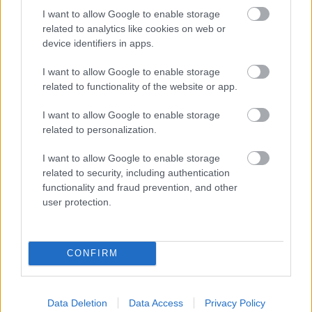
ukrytý v skalnej jaskyni. Nie je najvyšší, ani tam
I want to allow Google to enable storage
nie je najviac vody - ale aj tak je jeden z
related to analytics like cookies on web or
najkrajších... Ešte aj lesná cesta, ktorá tam vedie
device identifiers in apps.
je nádherná. Trasa vedie hlboko v lese pozdĺž
I want to allow Google to enable storage
rieky Soča, príležitostne
related to functionality of the website or app.
I want to allow Google to enable storage
related to personalization.
Vodopád Boka (Sprievodca Slovinskom)
I want to allow Google to enable storage
- Turistika, parkovanie, mapa...
related to security, including authentication
functionality and fraud prevention, and other
10. júna 2022
user protection.
Jeden z najkrajších vodopádov v Slovinsku
[https://trekhunt.com/sk/tag/slovinsko] je 144
CONFIRM
metrov vysoký vodopád Boka v Triglavskom
národnom parku
[https://trekhunt.com/sk/tag/triglavsky-
Data Deletion
Data Access
Privacy Policy