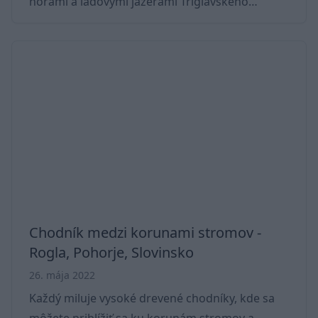
horami a ľadovými jazerami Triglavského
národného parku
[https://trekhunt.com/sk/tag/triglavsky-
narodny-park]. Obľúbené turistické mesto je
jedným z najväčších lyžiarskych stredísk v
krajine a je populárnou turistickou destináciou
aj v lete. Táto oblasť má skutočnú alpskú
atmosféru, všetko je o prírode, pokoji a
relaxácii. Sú tam nekonečné možnosti na
skúmanie okolia. Nájdete tam mnoh
Chodník medzi korunami stromov -
Rogla, Pohorje, Slovinsko
26. mája 2022
Každý miluje vysoké drevené chodníky, kde sa