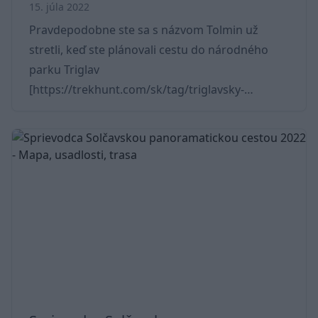
15. júla 2022
Pravdepodobne ste sa s názvom Tolmin už
stretli, keď ste plánovali cestu do národného
parku Triglav
[https://trekhunt.com/sk/tag/triglavsky-
narodny-park]. Mesto objavia tí, ktorí hľadajú
ubytovanie alebo program na leto v údolí Soča.
V údolí sa nachádzajú tri väčšie mestá, jedno z
nich je Tolmin (ďalšie dve sú Bovec a Kobarid).
Slovinské mesto, ktoré má 3000 obyvateľov je
ideálnym miestom nielen na ubytovanie.
Nájdete tu aj jednu z najkrajších roklín v
Slovinsku [https://trekhunt.com/sk/tag/sl