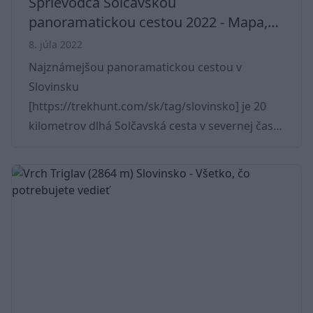
Sprievodca Solčavskou
panoramatickou cestou 2022 - Mapa,
usadlosti, trasa
8. júla 2022
Najznámejšou panoramatickou cestou v
Slovinsku
[https://trekhunt.com/sk/tag/slovinsko] je 20
kilometrov dlhá Solčavská cesta v severnej časti
krajiny. Je to jedna z najpozoruhodnejších
turistických a cyklistických trás, ktorá vás
zavedie na polia a do dediny Podolševa, medzi
stáda oviec pasúcich sa na alpských svahoch.
Cesta je dlhá 20 kilometrov. Je to relatívne ľahká
prechádzka. Cesta je možno ešte príjemnejšia
na bicykli. Trasa je pekne udržiavaná miestnymi
farmármi. Turistická sezóna sa za