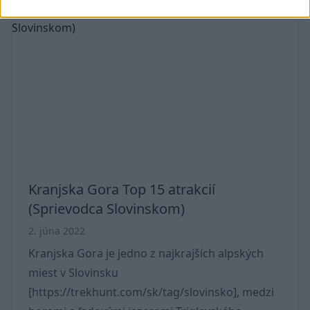
narodny-park] . Obrovský vodopád je jasne
viditeľný z cesty, nájsť ho nebude problém. Na
jar a po silných dažďoch je sila rieky skutočne
ohromujúca. Možno ste už videli fotografie
krasového vodopádu, keďže je jednou z
najobľúbenejších atrakcií v okolí mesta Bovec
[https://trekhunt.com/sk/tag/bovec]. Boka nie je
Kranjska Gora Top 15 atrakcií
(Sprievodca Slovinskom)
2. júna 2022
Kranjska Gora je jedno z najkrajších alpských
miest v Slovinsku
[https://trekhunt.com/sk/tag/slovinsko], medzi