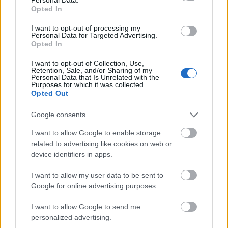
[https://trekhunt.com/sk/article/8-vodopadov-
Opted In
ktore-musite-vidiet-v-slovinsku/], 52-metrový
I want to opt-out of processing my
vodopád Peričnik stojí za samostatný článok.
Personal Data for Targeted Advertising.
Opted In
Tento vodopád sa stal ikonou
I want to opt-out of Collection, Use,
Retention, Sale, and/or Sharing of my
Personal Data that Is Unrelated with the
Vodopád Kozjak (Sprievodca
Purposes for which it was collected.
Opted Out
Slovinskom) - Trasa, ceny, parkovanie …
17. júna 2022
Google consents
Vodopád Kozjak je vysoký 15 metrov a nachádza
I want to allow Google to enable storage
related to advertising like cookies on web or
sa v národnom parku Triglav
device identifiers in apps.
[https://trekhunt.com/sk/tag/triglavsky-
narodny-park]. Je jedným z najkrajších a
I want to allow my user data to be sent to
Google for online advertising purposes.
najobľúbenejších vodopádov v Slovinsku
[https://trekhunt.com/sk/tag/slovinsko].
I want to allow Google to send me
Magický vodopád sa nachádza na konci rokliny,
personalized advertising.