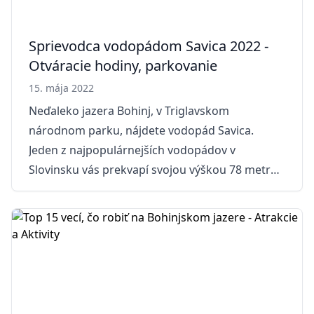
Sprievodca vodopádom Savica 2022 -
Otváracie hodiny, parkovanie
15. mája 2022
Neďaleko jazera Bohinj, v Triglavskom
národnom parku, nájdete vodopád Savica.
Jeden z najpopulárnejších vodopádov v
Slovinsku vás prekvapí svojou výškou 78 metrov
a tým, že voda dopadá na zem v dvoch prúdoch.
Ak sa nachádzate v tejto oblasti, je to ideálny
program aj s deťmi. ?Vodopád sa v slovinčine
volá Slap Savica. Fotografie Mapa - Kde je
vodopád Savica? Adresa, mapa, prístup, vchod,
parkovisko, vzdialenosť Vodopád patrí do
oblasti Bohinjské jazero a dá sa k nemu dostať