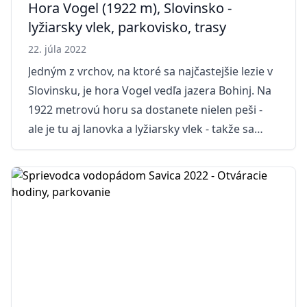
Hora Vogel (1922 m), Slovinsko -
lyžiarsky vlek, parkovisko, trasy
22. júla 2022
Jedným z vrchov, na ktoré sa najčastejšie lezie v
Slovinsku, je hora Vogel vedľa jazera Bohinj. Na
1922 metrovú horu sa dostanete nielen peši -
ale je tu aj lanovka a lyžiarsky vlek - takže sa
každý môže prejsť po trávnatých aj holých
svahoch. Lanovka vyvezie nadšených turistov až
do výšky 1537 metrov, odkiaľ môžete
pokračovať v ceste do kopca. Ak chcete len
jednoduchší výlet, môžete sa prejsť po niektorej
z mnohých turistických trás (vyberte si niektorú
s malým stúpaním). Hora Vogel Podr