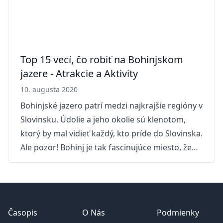
od jazera Bohi
Top 15 vecí, čo robiť na Bohinjskom
jazere - Atrakcie a Aktivity
10. augusta 2020
Bohinjské jazero patrí medzi najkrajšie regióny v
Slovinsku. Údolie a jeho okolie sú klenotom,
ktorý by mal vidieť každý, kto príde do Slovinska.
Ale pozor! Bohinj je tak fascinujúce miesto, že
mnohí, ktorí ho navštívia, tam chcú zostať
navždy. Ťažko sa lúči s fantastickým Bohinjským
Footer
jazerom, Bohinjskou Bistricou alebo s Ribčev
Laz. Je tu najmenej tisíc skvelých možností, ako
Časopis
O Nás
Podmienky
tu stráviť čas. Keď niekoľko mojich priateľov