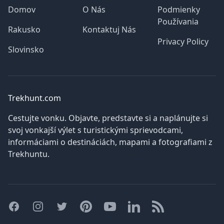
uvažovalo o návšteve Slovinska a požiadali ma o
Domov
O Nás
Podmienky
Používania
radu, automaticky som im o
Rakusko
Kontaktuj Nás
Privacy Policy
Slovinsko
Trekhunt.com
Cestujte vonku. Objavte, predstavte si a naplánujte si
svoj vonkajší výlet s turistickými sprievodcami,
informáciami o destináciách, mapami a fotografiami z
Trekhuntu.
Facebook
Instagram
Twitter
Pinterest
YouTube
LinkedIn
RSS