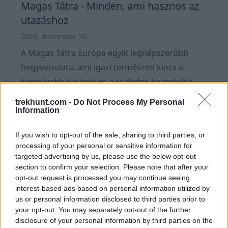
Magas Tátra - Minden, ami hasznos az
utazáshoz
2020. december 10.
A Magas Tátra Európa egyik legnépszerűbb
hegyvonulata, ami igazi természeti kincs a
komolyabb túrázók és a családos kirándulók
között. A Szlovákia északi részén található
trekhunt.com -
Do Not Process My Personal
turistaparadicsom olyan nevezetességekkel
Information
büszkélkedik mint a Lomnici csúcs, a Csorba tó,
If you wish to opt-out of the sale, sharing to third parties, or
vagy a Kriván hegy. Már régóta terveztünk írni
processing of your personal or sensitive information for
egy cikket, ami végre elkészült. Fogadjátok
targeted advertising by us, please use the below opt-out
szeretettel. Szlovákia az egész világon ismert
section to confirm your selection. Please note that after your
opt-out request is processed you may continue seeing
egyedülálló népi építészetéről, óriási középkori
interest-based ads based on personal information utilized by
kastélyairól, természeti szépségéről,
us or personal information disclosed to third parties prior to
síparadicsoma
your opt-out. You may separately opt-out of the further
disclosure of your personal information by third parties on the