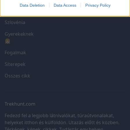
I want to allow Google to enable storage
Data Deletion
Data Access
Privacy Policy
related to security, including authentication
Szlovákia
functionality and fraud prevention, and other
user protection.
Szlovénia
Gyerekeknek
👧🏼
Fogalmak
Síterepek
Összes cikk
Trekhunt.com
Fedezd fel a legjobb látnivalókat, túraútvonalakat,
helyeket itthon és külföldön. Utazás előtt és közben.
Térképek, képek, cikkek. Tudástár egy helyen.