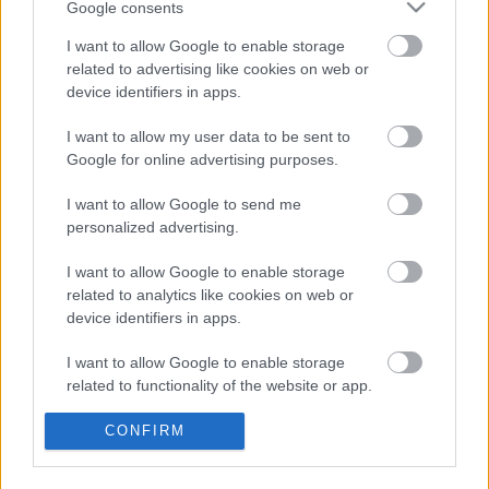
Magyarország
Médiaajánlat
Google consents
túraútvonal van a Tátárába
Adatvédelmi
Ausztria
Kapcsolat
I want to allow Google to enable storage
szabályzat
related to advertising like cookies on web or
Ciprus
device identifiers in apps.
Görögország
I want to allow my user data to be sent to
Google for online advertising purposes.
Horvátország
I want to allow Google to send me
Izland
personalized advertising.
Németország
I want to allow Google to enable storage
related to analytics like cookies on web or
Olaszország
device identifiers in apps.
Portugália
I want to allow Google to enable storage
related to functionality of the website or app.
Románia
I want to allow Google to enable storage
CONFIRM
Spanyolország
related to personalization.
Svájc