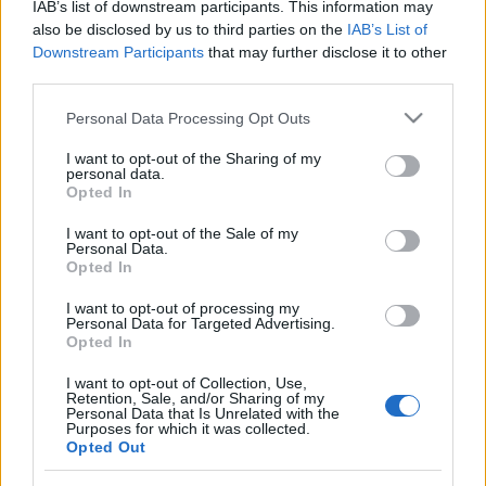
IAB’s list of downstream participants. This information may
also be disclosed by us to third parties on the
IAB’s List of
Downstream Participants
that may further disclose it to other
Zakopane 2024 - Top 20 látnivaló és
third parties.
kirándulóhely
Please note that this website/app uses one or more Google
Personal Data Processing Opt Outs
2020. augusztus 8.
services and may gather and store information including but
not limited to your visit or usage behaviour. You may click to
I want to opt-out of the Sharing of my
A lengyel Tátra és Zakopane neve szinte
personal data.
grant or deny consent to Google and its third-party tags to
Opted In
egybeolvadt. A rengeteg látnivalót és
use your data for below specified purposes in below Google
consent section.
kirándulóhelyet kínáló hegyi várost körülvevő
I want to opt-out of the Sale of my
Personal Data.
hegyek festői környezetet varázsolnak az
Opted In
idelátogató szeme elé. Zakopane kétség kívül az
I want to opt-out of processing my
egyik legideálisabb város, ha a Tátra Nemzeti
Personal Data for Targeted Advertising.
Opted In
Footer
Park felfedezésére készülünk. Legyen az egy téli
síelés (a Kasprowy Wierch és Gubalowka
I want to opt-out of Collection, Use,
Retention, Sale, and/or Sharing of my
Magazin
Magunkról
Szabályzatok
sípályákon), vagy nyaralás, itt senki nem fog
Personal Data that Is Unrelated with the
Purposes for which it was collected.
unatkozni. A környék legnépszerűbb programja
Főoldal
Magunkról
Szolgáltatási
Opted Out
feltételek
nyáron a túrázás. Bár számos nehéz