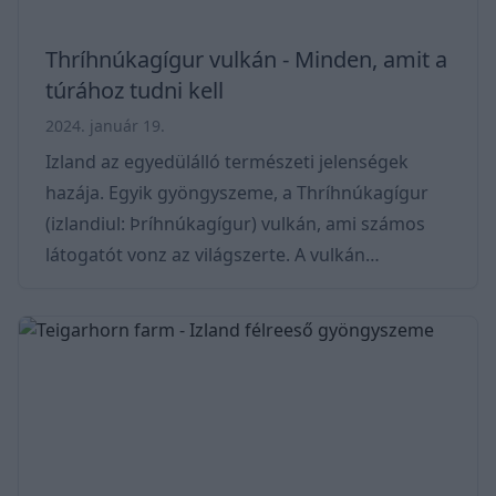
Thríhnúkagígur vulkán - Minden, amit a
túrához tudni kell
2024. január 19.
Izland az egyedülálló természeti jelenségek
hazája. Egyik gyöngyszeme, a Thríhnúkagígur
(izlandiul: Þríhnúkagígur) vulkán, ami számos
látogatót vonz az világszerte. A vulkán
lenyűgöző színes kamrája és a környező vidék
izgalmas történetének felfedezése
mindenképpen szerepeljen a listánkon, ha a
szigetre utazunk! Kamrája rendkívül különleges,
mivel egy ilyen mélyedésben csak ritkán
található szabad hozzáférés. A kamra mélysége
mintegy 215 méter, és speciális felvonóval