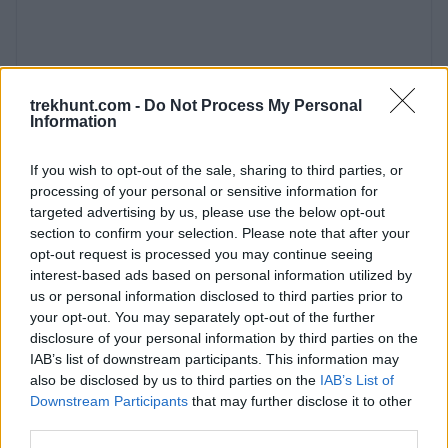
kombinációja alakította ki. A régióban számos
vulkán, lávamező és geotermikus tevékenység
található. A környék legjelentősebb vulkánjai
közé tartozik a Hekla, a Katla, az Askj
trekhunt.com -
Do Not Process My Personal
Information
If you wish to opt-out of the sale, sharing to third parties, or
processing of your personal or sensitive information for
Vestrahorn és a Viking falu - Izland
targeted advertising by us, please use the below opt-out
section to confirm your selection. Please note that after your
keleti oldala
opt-out request is processed you may continue seeing
2024. január 12.
interest-based ads based on personal information utilized by
us or personal information disclosed to third parties prior to
A 888 méter magas Vestrahorn Izland egyik
your opt-out. You may separately opt-out of the further
legikonikusabb hegye. A tengerparton fekvő
disclosure of your personal information by third parties on the
IAB’s list of downstream participants. This information may
hegységet nem lesz nehéz felismerni, hiszen
also be disclosed by us to third parties on the
IAB’s List of
magányosan áll – várja, a lelkes túrázókat és
Downstream Participants
that may further disclose it to other
kalandorokat. De nem csak lokációja miatt
third parties.