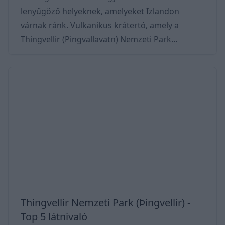
lenyűgöző helyeknek, amelyeket Izlandon
várnak ránk. Vulkanikus krátertó, amely a
Thingvellir (Pingvallavatn) Nemzeti Park
területén helyezkedik el. Nevét onnan kapta,
hogy a Pingvallavatn folyóból ered. Legnagyobb
ismert mélysége 114 méter, és mivel 84 km2, így
a sziget legnagyobb természetes tava. A tó
nemcsak története és kialakulása miatt érdekes,
hanem azért mert remek hely kirándulásra és
túrázásra. Vize kivételesen tiszta és érintetlen.
Tisztaságát
Thingvellir Nemzeti Park (Þingvellir) -
Top 5 látnivaló