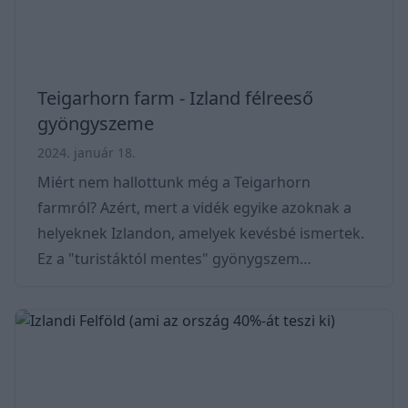
süllyedhetünk le a mélyedé
Teigarhorn farm - Izland félreeső
gyöngyszeme
2024. január 18.
Miért nem hallottunk még a Teigarhorn
farmról? Azért, mert a vidék egyike azoknak a
helyeknek Izlandon, amelyek kevésbé ismertek.
Ez a "turistáktól mentes" gyönygszem
hegyekkel, gleccserekrel és partokkal
büszkélkedik. Kihagyhatatlan azoknak, akik
szeretnék egy pár órára elkerülni a tömeget és
a tipikus turistás látivalókat. A farm a világ egyik
legismertebb zeolitclelőhelye, mivel a