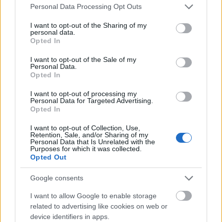
egyedi. Tetejét számtalan apró csúcs alkotja,
Please note that this website/app uses one or more Google
Personal Data Processing Opt Outs
olyan, mintha magából az Atlanti-óceánból
services and may gather and store information including but
not limited to your visit or usage behaviour. You may click to
I want to opt-out of the Sharing of my
nőnének ki. Lábánál tengerparti sziklákat és a
personal data.
grant or deny consent to Google and its third-party tags to
homokdűnéket találunk. További érdekesség,
Opted In
use your data for below specified purposes in below Google
hogy a fekete homokban minden lábnyomot
consent section.
I want to opt-out of the Sale of my
Personal Data.
látni lehet, így nap végén jól áltható, hogy
Opted In
mennyi ember járt i
I want to opt-out of processing my
Personal Data for Targeted Advertising.
Opted In
I want to opt-out of Collection, Use,
Hallgrímskirkja, Izland – Tudnivalók,
Retention, Sale, and/or Sharing of my
Personal Data that Is Unrelated with the
történelme
Purposes for which it was collected.
Opted Out
2024. január 11.
Izland fővárosában, Reykjavíkban található a
Google consents
Hallgrímskirkja (magyarul: Hallgrímur
I want to allow Google to enable storage
evangélikus templom), egy ikonikus és
related to advertising like cookies on web or
device identifiers in apps.
lenyűgöző építészeti csoda. A templom Izland