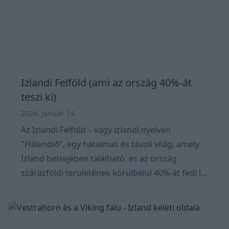
természeti viszonyok kivételes lehetőséget
biztosítanak azok kialakulásához. Ezeket az
ásványokat a világ más he
Izlandi Felföld (ami az ország 40%-át
teszi ki)
2024. január 14.
Az Izlandi Felföld – vagy izlandi nyelven
"Hálendið", egy hatalmas és távoli világ, amely
Izland belsejében található, és az ország
szárazföldi területének körülbelül 40%-át fedi le.
Ezt a régiót egyenetlen domborzat, vulkanikus
tájak, gleccserek és gyér növényzet jellemzi. A
vidéket elsősorban vulkáni és jeges folyamatok