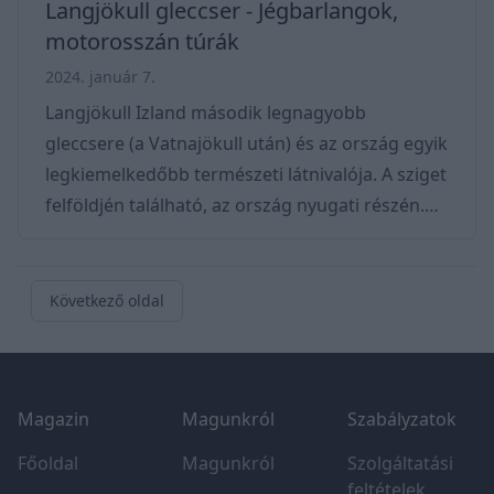
Langjökull gleccser - Jégbarlangok,
motorosszán túrák
2024. január 7.
Langjökull Izland második legnagyobb
gleccsere (a Vatnajökull után) és az ország egyik
legkiemelkedőbb természeti látnivalója. A sziget
felföldjén található, az ország nyugati részén.
Területe körülbelül 953 négyzetkilométer, és a
fővárostól, Reykjavíktól északra található. A
gleccsert durva és kopár vulkanikus táj veszi
Következő oldal
körül, hegyekkel, lávamezőkkel és vulkáni
kráterekkel. Ez a kemény terep szembetűnően
Footer
eltér a gleccser jéggel borított területétől.
Magazin
Magunkról
Szabályzatok
Átlagos jég vastagsága körülbelül 300 méter,
Főoldal
Magunkról
Szolgáltatási
feltételek