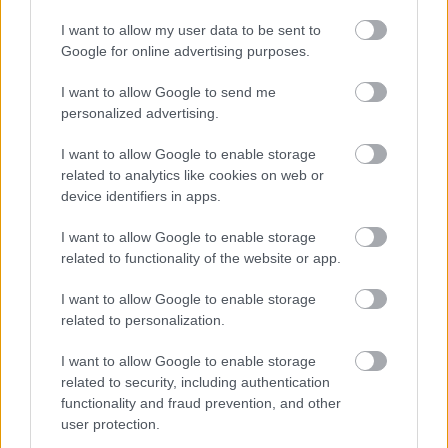
legmagasabb épülete, és nemcsak vallási
I want to allow my user data to be sent to
Google for online advertising purposes.
szempontból vált fontossá, hanem az izlandi
kultúra és történelem szimbólumaként is. Az
I want to allow Google to send me
1929-ben kiírt ötletpályázaton kikötötték, hogy
personalized advertising.
a templom 1200 fő befogadására legyen
I want to allow Google to enable storage
alkalmas, és legyen egy magas tornya, amelyet
related to analytics like cookies on web or
a közelgő izlandi "műsorszórásra" lehetne
device identifiers in apps.
használni. A tornyot továbbra i
I want to allow Google to enable storage
related to functionality of the website or app.
I want to allow Google to enable storage
Langisjór (Izland) – Izland legtisztább
related to personalization.
tava
I want to allow Google to enable storage
related to security, including authentication
2024. január 9.
functionality and fraud prevention, and other
A 27 km2 területű Langisjór egy varázslatos tó
user protection.
Izlandon. Egy valódi ékszer, amely lenyűgöz és