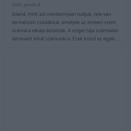
2024. január 8.
Izland, mint azt mindannyian tudjuk, tele van
természeti csodákkal, amelyek az emberi szem
számára elkápráztatóak. A sziget tája számtalan
látnivalót kínál számunkra. Ezek közül az egyik
legszebb és legnagyobb történelmi jelentőségű
a Thingvellir Nemzeti Park (Þingvellir). Térkép -
Hol van Thingvellir? Thingvellir Reykjavík
városától keletre található. Autóval vagy busszal
könnyen megközelíthető, és az utazás során
gyönyörködhetünk az izlandi vidék
változatosságában. Az 1-es főútról (Ring Roa