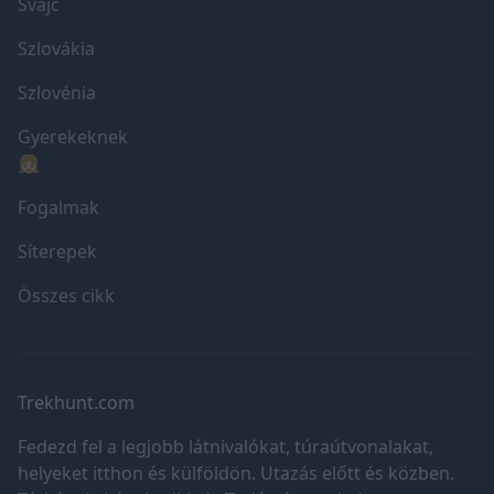
Svájc
Szlovákia
Szlovénia
Gyerekeknek
👧🏼
Fogalmak
Síterepek
Összes cikk
Trekhunt.com
Fedezd fel a legjobb látnivalókat, túraútvonalakat,
helyeket itthon és külföldön. Utazás előtt és közben.