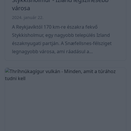
városa
2024. január 22.
A Reykjavíktól 170 km-re északra fekvő
Stykkisholmur, egy nagyobb település Izland
északnyugati partján. A Snæfellsnes-félsziget
legnagyobb városa, ami ráadásul a
Breiðafjörður nevű öbölre néz. Népszerű
turisztikai célpont, és átjáróként szolgál a
Snæfellsnes Nemzeti Parkhoz, amely változatos
tájairól ismert, beleértve a gleccsereket,
lávamezőket, vízeséseket és vulkáni krátereket.
A város további különlegessége a színes házak,
amik mindenkinek megmaradnak emlékeiben.
Ehhez még hozzájön egy báj