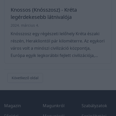
Knossos (Knósszosz) - Kréta
legérdekesebb látnivalója
2024. március 4.
Knósszosz egy régészeti lelőhely Kréta északi
részén, Herakliontól pár kilométerre. Az egykori
város volt a minószi civilizáció központja,
Európa egyik legkorábbi fejlett civilizációja,
amely körülbelül ie 3000 és ie 1100 között
virágzott. Knósszosz különösen híres
palotakomplexumáról, amelyről úgy tartják,
Következő oldal
hogy a minószi civilizáció politikai, közigazgatási
és vallási központja volt. Knossos döntő
Footer
szerepet játszott az ókori Földközi-tenger
Magazin
Magunkról
Szabályzatok
kereskedelmi hálózataiban, olyan árukat
exportálva, mi