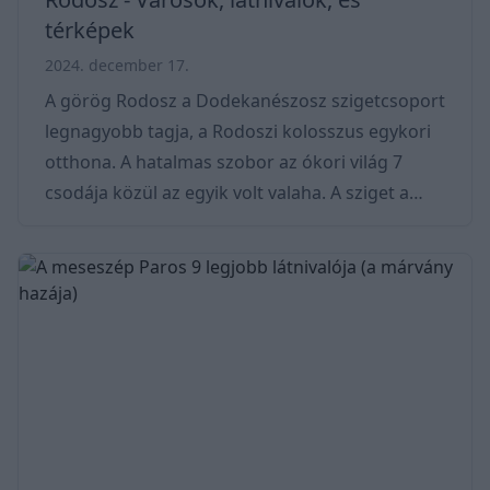
térképek
2024. december 17.
A görög Rodosz a Dodekanészosz szigetcsoport
legnagyobb tagja, a Rodoszi kolosszus egykori
otthona. A hatalmas szobor az ókori világ 7
csodája közül az egyik volt valaha. A sziget a
neolitikum óta lakott, és számos civilizációt
látott, köztük minósziakat, mükénéieket,
perzsákat, rómaiakat, bizánciakat, oszmánokat,
sőt még az olaszokat is. Számos jelentős
régészeti lelőhelyet találhatunk itt, beleértve a
rodoszi Akropoliszt, Kamiros és Lindos ősi
városait, utóbbiban a híres Lindos-i Akropolisz é