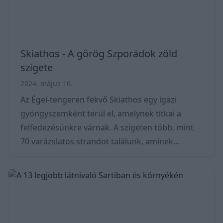
Golden Beach, a Kol
Skiathos - A görög Szporádok zöld
szigete
2024. május 16.
Az Égei-tengeren fekvő Skiathos egy igazi
gyöngyszemként terül el, amelynek titkai a
felfedezésünkre várnak. A szigeten több, mint
70 varázslatos strandot találunk, aminek
köszönhetően 110 %-osan ki tudunk majd
kapcsolódni. Ezen kívül, ha kíváncsiak vagyunk,
hogy vajon hol lehettek a Mamma Mia című film
mesébe illő forgatási helyei, akkor a tökéletes
helyen járunk. Ha Görögországba utazunk,