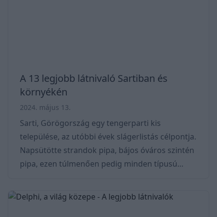
Skiathosnak a listánk élén kell szerepelnie.
Képzeljük el azt a helyet, ahol az azúrkék víz az
arany homo
A 13 legjobb látnivaló Sartiban és
környékén
2024. május 13.
Sarti, Görögország egy tengerparti kis
települése, az utóbbi évek slágerlistás célpontja.
Napsütötte strandok pipa, bájos óváros szintén
pipa, ezen túlmenően pedig minden típusú
utazó számára kínál valamit amit hazavihet
magával élmények formájában. Lássuk csak,
ohgy mik ezek! A várost olajfaligetek veszik