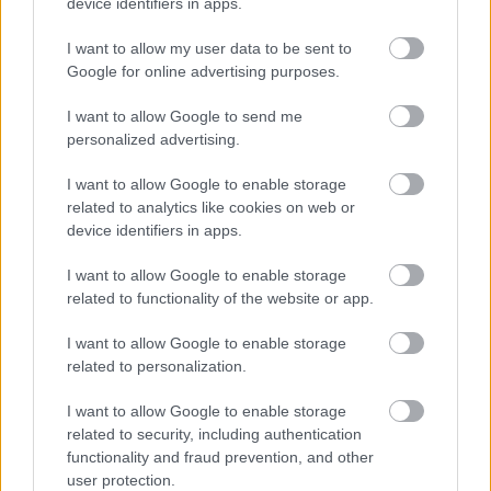
device identifiers in apps.
romjairól és kultúrájáról. Az ókori görög
I want to allow my user data to be sent to
mitológiában Kost "Boldogok szigeteként"
Google for online advertising purposes.
emlegették idilli tájai és kedvező klímája miatt. A
I want to allow Google to send me
török part közelében található Kos egy
personalized advertising.
viszonylag kicsi sziget, gazdag történelemmel,
amely az ókorig nyúlik vissza. Változatos
I want to allow Google to enable storage
related to analytics like cookies on web or
domborzat jellemzi, homokos strandokkal, buja
device identifiers in apps.
völgyekk
I want to allow Google to enable storage
related to functionality of the website or app.
I want to allow Google to enable storage
Görög tengerpart - Városok, térképek,
related to personalization.
üdülőhelyek, félszigetek
I want to allow Google to enable storage
2024. március 7.
related to security, including authentication
A görög tengerpart több, mint 13 700
functionality and fraud prevention, and other
user protection.
kilométeren húzódik, ezzel Európa egyik