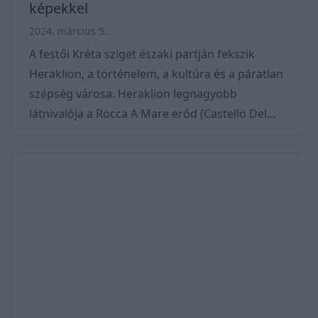
képekkel
2024. március 5.
A festői Kréta sziget északi partján fekszik
Heraklion, a történelem, a kultúra és a páratlan
szépség városa. Heraklion legnagyobb
látnivalója a Rocca A Mare erőd (Castello Del
Molo), de akad még több szemrevaló
nevezetesség is. A legendás város az ősi minószi
civilizáció szülőhelye, ami évszázadokkal
megelőzte Athén aranykorát. A város tele van
múzeumokkal, köztük a Heraklioni Régészeti
Múzeummal, amely a minószi műtárgyak
hatalmas gyűjteményének ad otthont, valamint
a krétai történelem más id