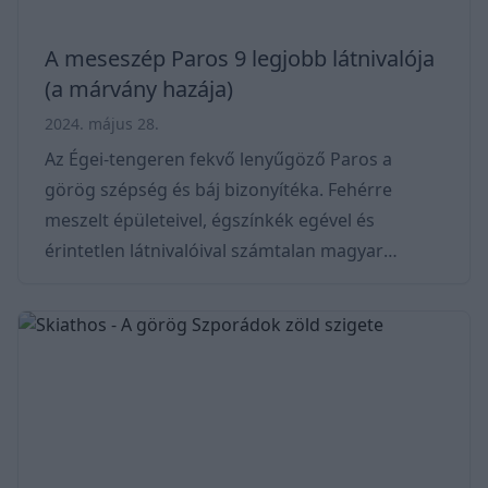
A meseszép Paros 9 legjobb látnivalója
(a márvány hazája)
2024. május 28.
Az Égei-tengeren fekvő lenyűgöző Paros a
görög szépség és báj bizonyítéka. Fehérre
meszelt épületeivel, égszínkék egével és
érintetlen látnivalóival számtalan magyar
kalandvágyót hív magához. A sziget gazdag
történelemmel büszkélkedhet, mely egészen az
ókorból ered. Fontos központ volt a művészetek
terén, különösen híres a Parian márványról,
amelyet olyan szobrok készítésére használtak,
mint például a Milói Vénusz. Paros fővárosa
Parikia, ami egyben a sziget főkikötője is. A