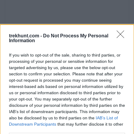
körül, amelyek hozzájárulnak a régió legjobb
olívaolajainak előállításához. Sarti a mediterrán
ételek szerelmeseinek egyik legfelkapottabb
helye, a tengerparti teraszokon frissen fogott
tenge
trekhunt.com -
Do Not Process My Personal
Information
If you wish to opt-out of the sale, sharing to third parties, or
processing of your personal or sensitive information for
Delphi, a világ közepe - A legjobb
targeted advertising by us, please use the below opt-out
látnivalók
section to confirm your selection. Please note that after your
opt-out request is processed you may continue seeing
2024. május 7.
interest-based ads based on personal information utilized by
A Parnasszosz hegyeinek lejtőin fekvő Delphi,
us or personal information disclosed to third parties prior to
your opt-out. You may separately opt-out of the further
Görögországban egy város volt a görög
disclosure of your personal information by third parties on the
mitológiában. A mítosz szerint itt találkoztak
IAB’s list of downstream participants. This information may
azok a Zeusz által útnak indított sasok, akik
also be disclosed by us to third parties on the
IAB’s List of
Downstream Participants
that may further disclose it to other
közül az egyik kelet felé, a másik nyugat felé
third parties.