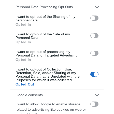
tartott. Akkoriban úgy hitték, azért Delphi a
Please note that this website/app uses one or more Google
világ közepe, mert egyidőben és pont itt,
Personal Data Processing Opt Outs
services and may gather and store information including but
Delphiben találkozott össze újra a két ragadozó
not limited to your visit or usage behaviour. You may click to
I want to opt-out of the Sharing of my
personal data.
a föld megkerülését követően. Ez a szent hely
grant or deny consent to Google and its third-party tags to
Opted In
use your data for below specified purposes in below Google
lett az orákulum székhelye, egy kapocs a
consent section.
I want to opt-out of the Sale of my
halandók és az istenek között, amely alakította
Personal Data.
Opted In
a ne
I want to opt-out of processing my
Personal Data for Targeted Advertising.
Opted In
Kos - Görögország egyik legbékésebb
I want to opt-out of Collection, Use,
Retention, Sale, and/or Sharing of my
szigete
Personal Data that Is Unrelated with the
Purposes for which it was collected.
2024. május 1.
Opted Out
Az Égei-tenger délkeleti részén, Kos szigete a
Google consents
történelem a természet jelképének számít. A
I want to allow Google to enable storage
görögországi Dodekanészosz szigetcsoport
related to advertising like cookies on web or
része. Kos híres napsütötte tájairól, egyedülálló