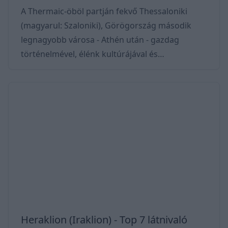
A Thermaic-öböl partján fekvő Thessaloniki
(magyarul: Szaloniki), Görögország második
legnagyobb városa - Athén után - gazdag
történelmével, élénk kultúrájával és
lélegzetelállító tájaival csábítja az utazókat. A
város az ősi és a modern hatások egyedülálló
keveréke. Közép-Makedónia ékköve. Szaloniki
évszázadok óta jelentős szerepet játszik a
Görögország életében. Elhelyezkedése a
kultúrák olvasztótégelyévé tette, építészetében,
hagyományaiban és konyhájában az Oszmán
Birodalom, a Római Birodal
Heraklion (Iraklion) - Top 7 látnivaló