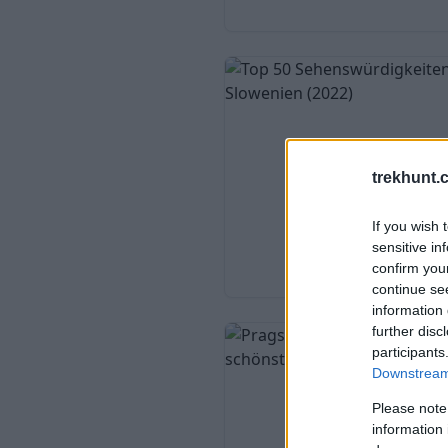
trekhunt.
If you wish 
sensitive in
confirm you
continue se
information 
further disc
participants
Downstream 
Please note
information 