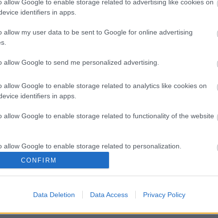
o allow Google to enable storage related to advertising like cookies on
über die Schlucht, daher haben wir die wicht
23. August 2020
evice identifiers in apps.
zusam
Der Triglav-Nationalpark [https://trekhunt.com
o allow my user data to be sent to Google for online advertising
nationalpark] erwartet mit seiner 880 km2 großen Fläche und
s.
zahlreichen Naturschätzen diejenigen, die sp
to allow Google to send me personalized advertising.
einfach nur entspannen möchten. Du kannst 
Wasserfälle durch Wandern erreichen, desweg
o allow Google to enable storage related to analytics like cookies on
dafür berühmt geworden, dass dort die sch
evice identifiers in apps.
Sloweniens [https://trekhunt.com/de/tag/slow
o allow Google to enable storage related to functionality of the website
Eine der schönsten Wanderrouten ist das Tal d
Schönste Wanderwege im Nationalpar
1. August 2019
o allow Google to enable storage related to personalization.
Die Touristen können im Nationalpark Triglav
CONFIRM
schönen Wanderwegen wählen. In diesem Beit
o allow Google to enable storage related to security, including
cation functionality and fraud prevention, and other user protection.
einfache oder mittelschwere malerische Wan
Data Deletion
Triglav.
Data Access
Privacy Policy