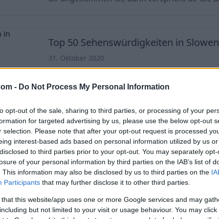
Österreich die perfekte Wochenendtour. Wenn
Wasserfälle liebst, wirst du sicherlich eine H
Schlucht genießen, die nur 40 Minuten von Graz ent
Top 50 Sehenswürdigkeiten in Slowen
bei deiner Reise zu helfen,
31. Oktober 2020
Slowenien ist ein fantastisches Land voller At
abenteuerlicher Möglichkeiten. Die Hauptstadt
com -
Do Not Process My Personal Information
fasziniert ihre Besucher leicht. Neben der sl
to opt-out of the sale, sharing to third parties, or processing of your per
es jedoch noch einige andere schöne kleine S
formation for targeted advertising by us, please use the below opt-out s
im Land, die du auch mindestens einmal besuchen soll
r selection. Please note that after your opt-out request is processed y
unzählige Orte gesammelt, die du besuchen k
eing interest-based ads based on personal information utilized by us or
disclosed to third parties prior to your opt-out. You may separately opt-
einfach nicht aufhören; Slowenien ist einfach s
losure of your personal information by third parties on the IAB’s list of
faszinierend. Deshalb haben w
Pragser Wildsee, Dolomiten - Der schö
. This information may also be disclosed by us to third parties on the
IA
Participants
that may further disclose it to other third parties.
der Braies See
 that this website/app uses one or more Google services and may gath
16. September 2020
including but not limited to your visit or usage behaviour. You may click 
Der in Italien liegende Lago di Braies - oder de