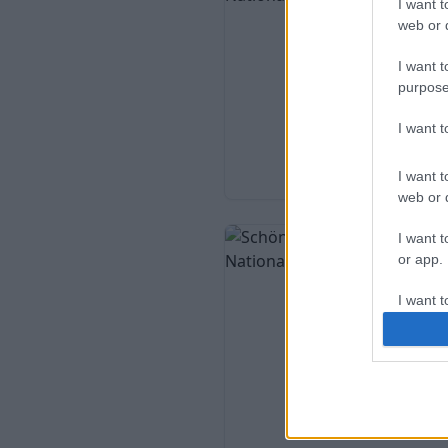
I want t
web or d
I want t
purpose
I want 
I want t
web or d
I want t
or app.
I want t
I want t
authenti