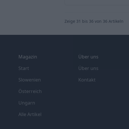
Zeige
31
bis
36
von
36
Artikeln
Footer
Magazin
Über uns
Start
Über uns
Slowenien
Kontakt
Österreich
Ungarn
Alle Artikel