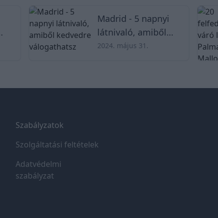
Madrid - 5 napnyi
látnivaló, amiből
🏝
kedvedre
2024. május 31.
válogathatsz
Szabályzatok
Szolgáltatási feltételek
Adatvédelmi
szabályzat