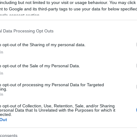
including but not limited to your visit or usage behaviour. You may click 
lnod, hogy a szállás messze van a főbb látnivalóktól, vagy 
 to Google and its third-party tags to use your data for below specifi
rat kényelmetlen időpontban indul.
ogle consent section.
demes Barcelonába utazni?
l Data Processing Opt Outs
 szinte egész évben vonzó, de az időzítés sokat számít. A n
an, főleg júliusban és augusztusban, pezseg az élet, viszo
o opt-out of the Sharing of my personal data.
 és a turistalátványosságok zsúfoltak.
In
l és ősszel – áprilisban, májusban, szeptemberben vagy ok
o opt-out of the Sale of my Personal Data.
 kellemesebb az időjárás, kevesebb a tömeg, és az árak is
In
bek. Ezekben az időszakokban a repülő+hotel csomagok i
n olcsóbbak, így ha szeretnél spórolni, de nem mondanál le 
to opt-out of processing my Personal Data for Targeted
ing.
án életérzésről, érdemes ekkor utazni.
In
alálhatod meg a legjobb ajánlatot?
o opt-out of Collection, Use, Retention, Sale, and/or Sharing
b csomag kiválasztásához először gondold át, milyen élmén
ersonal Data that Is Unrelated with the Purposes for which it
lected.
Barcelonában. Ha a városnézés a cél, akkor érdemes a belv
Out
zállodát választani, ahonnan gyalog vagy metróval könnyen 
átványosságokat.
consents