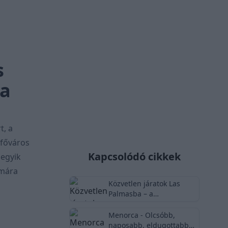
s
ba
t, a
 főváros
Kapcsolódó cikkek
egyik
ámára
Közvetlen járatok Las
Palmasba – a
belépőjegyed a végtelen
nyárhoz Gran Canarián
Menorca - Olcsóbb,
naposabb, eldugottabb