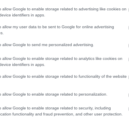
 tengerparti lazításra vágysz, akkor Barceloneta vagy a köz
o allow Google to enable storage related to advertising like cookies on
i negyedek hoteljei a megfelelőek. A repülőjegyek és száll
evice identifiers in apps.
onlítása után láthatod, mennyit spórolhatsz a kombinált
o allow my user data to be sent to Google for online advertising
l, és azt is, hogy milyen extra kényelmi szolgáltatásokat k
s.
 transzfer, esetleg ingyenes városnéző programok.
to allow Google to send me personalized advertising.
tazási inspirációra vágysz?
lezt:
Hogyan lehet kényelmesen megszervezni egy gran cana
o allow Google to enable storage related to analytics like cookies on
ezd fel, hogyan kombinálhatod a mediterrán nyaralás élm
evice identifiers in apps.
 spanyol úti célokkal. Barcelona amúgy tökéletes választás,
o allow Google to enable storage related to functionality of the website
resel, ahol egyszerre élvezheted a pezsgő városi életet és a
rti pihenést. A repülő+hotel csomagok nagy előnye, hogy 
o allow Google to enable storage related to personalization.
en intézhető, időt és pénzt takaríthatsz meg, miközben a le
 koncentrálhatsz.
o allow Google to enable storage related to security, including
ost kedvet kaptál, nézd meg az eSky.hu oldalt, ahol felfed
cation functionality and fraud prevention, and other user protection.
 legjobb repülő és szállás kombinációkat. A megtervezett
ai utazás garantáltan életre szóló élménnyé alakul.