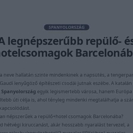
SPANYOLORSZÁG
A legnépszerűbb repülő- é
otelcsomagok Barceloná
a
neve hallatán szinte mindenkinek a napsütés, a tengerpar
 Gaudí lenyűgöző építészeti csodái jutnak eszébe. A katalán
k
Spanyolország
egyik legismertebb városa, hanem Európa 
tebb úti célja is, ahol tényleg mindenki megtalálhatja a sz
ikapcsolódást.
yan népszerűek a repülő+hotel csomagok Barcelonába?
d hétvégi kiruccanást, akár hosszabb nyaralást tervezel, a