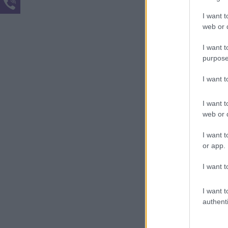
Ha inkább
I want t
partment
web or d
összehas
I want t
csomagga
purpose
reggeli,
I want 
További u
Olvasd e
I want t
utat?
Fed
web or d
izgalmas
I want t
várost ke
or app.
tengerpa
I want t
egy hely
élményre
I want t
Ha már m
authenti
számodra
barcelon