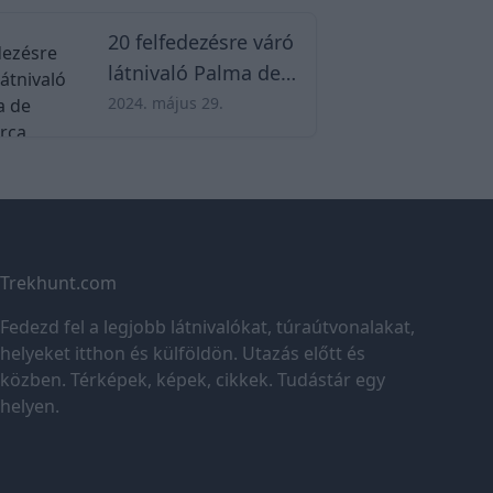
20 felfedezésre váró
látnivaló Palma de
Mallorca városában
2024. május 29.
Trekhunt.com
Fedezd fel a legjobb látnivalókat, túraútvonalakat,
helyeket itthon és külföldön. Utazás előtt és
közben. Térképek, képek, cikkek. Tudástár egy
helyen.