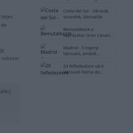
...
Costa del Sol - Városok,
teljes
strandok, látnivalók
 de
Bemutatkozik a
káprázatos Gran Canaria
szigete! 🏝
Madrid - 5 napnyi
gy
látnivaló, amiből
 sokszor
kedvedre válogathatsz
20 felfedezésre váró
látnivaló Palma de
Mallorca városában
áférj