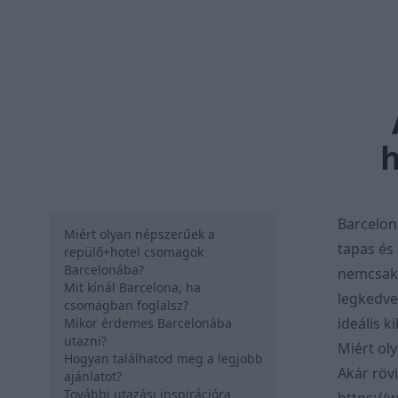
h
Barcelon
Miért olyan népszerűek a
tapas és
repülő+hotel csomagok
Barcelonába?
nemcsa
Mit kínál Barcelona, ha
legkedvel
csomagban foglalsz?
ideális k
Mikor érdemes Barcelonába
utazni?
Miért ol
Hogyan találhatod meg a legjobb
Akár rövi
ajánlatot?
További utazási inspirációra