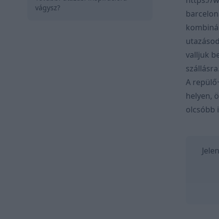
https://
vágysz?
barcelo
kombinác
utazásod
valljuk b
szállásra
A repülő
helyen, 
olcsóbb 
Jele