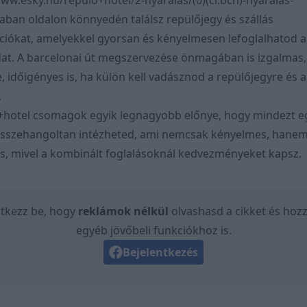
www.esky.hu/repulo+hotel/2-nyaralas/(0)(ci:bcn)-nyaralas-
naban
oldalon könnyedén találsz repülőjegy és szállás
iókat, amelyekkel gyorsan és kényelmesen lefoglalhatod a 
at. A barcelonai út megszervezése önmagában is izgalmas,
e, időigényes is, ha külön kell vadásznod a repülőjegyre és a
.
+hotel csomagok egyik legnagyobb előnye, hogy mindezt e
összehangoltan intézheted, ami nemcsak kényelmes, hanem
is, mivel a kombinált foglalásoknál kedvezményeket kapsz.
ntkezz be, hogy
reklámok nélkül
olvashasd a cikket és hozz
egyéb jövőbeli funkciókhoz is.
Bejelentkezés