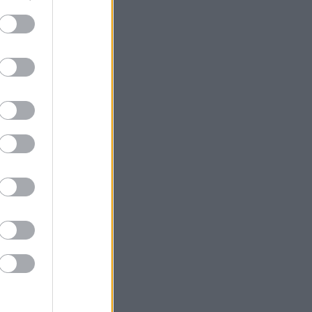
eli
ások
aphatsz:
ria-i
ényét más
 ha olyan
minden
gjobb
ezheted a