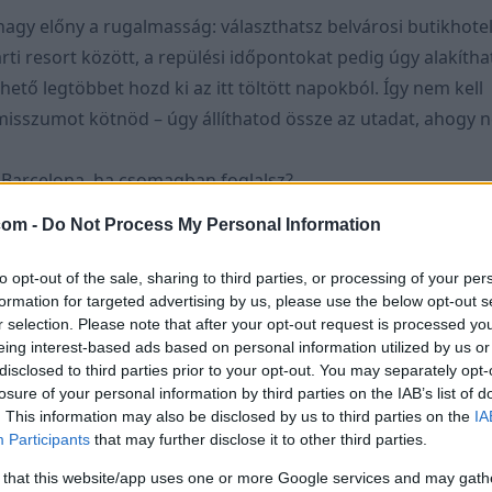
nagy előny a rugalmasság: választhatsz belvárosi butikhotel
ti resort között, a repülési időpontokat pedig úgy alakítha
hető legtöbbet hozd ki az itt töltött napokból. Így nem kell
sszumot kötnöd – úgy állíthatod össze az utadat, ahogy 
l Barcelona, ha csomagban foglalsz?
a
különlegessége, hogy egyszerre városi és tengerparti nya
com -
Do Not Process My Personal Information
 barangolhatsz a
gótikus negyed
szűk utcáin, délután pedi
eta strand homokján napozhatsz. A
Sagrada Família
, a
Güe
to opt-out of the sale, sharing to third parties, or processing of your per
 Batlló
azok közé a látnivalók közé tartozik, amelyeket leg
formation for targeted advertising by us, please use the below opt-out s
r selection. Please note that after your opt-out request is processed y
mindenkinek látnia kell. Ha inkább a gasztronómia vonz, vá
eing interest-based ads based on personal information utilized by us or
rok, a pezsgő piacok, mint a La Boqueria, vagy akár egy poh
disclosed to third parties prior to your opt-out. You may separately opt-
ászatok kínálatából.
losure of your personal information by third parties on the IAB’s list of
. This information may also be disclosed by us to third parties on the
IA
lrajongóknak a
Camp Nou stadion
szinte kötelező program
Participants
that may further disclose it to other third parties.
kedvelői Picasso és Miró alkotásait fedezhetik fel. A repül
 that this website/app uses one or more Google services and may gath
bban segíthet, hogy mindezt gördülékenyen élvezhesd: ne