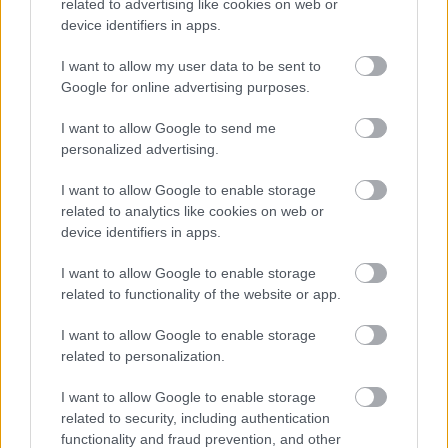
related to advertising like cookies on web or
közül lehet válogatni. Továbbá olyan népszerű
device identifiers in apps.
látnivalók közü
I want to allow my user data to be sent to
Google for online advertising purposes.
I want to allow Google to send me
Retyezát Nemzeti Park, Románia
personalized advertising.
Kisokos
I want to allow Google to enable storage
2021. március 25.
related to analytics like cookies on web or
device identifiers in apps.
Románia összesen 14 nemzeti parkkal és 18
natúrparkkal büszkélkedik. Még ebből a komoly
I want to allow Google to enable storage
felhozatalból is kitűnik a Retyezát Nemzeti Park,
related to functionality of the website or app.
ami az egyik leglátogatottabb park az
I want to allow Google to enable storage
országban. A park nem csak a legrégebbi
related to personalization.
tájvédelmi terület, de egyben az egyik
I want to allow Google to enable storage
Footer
legváltozatosabb is. Katlanokra, gerincekre,
related to security, including authentication
hegycsúcsokra, kacskaringós hegyvidéki utakra
functionality and fraud prevention, and other