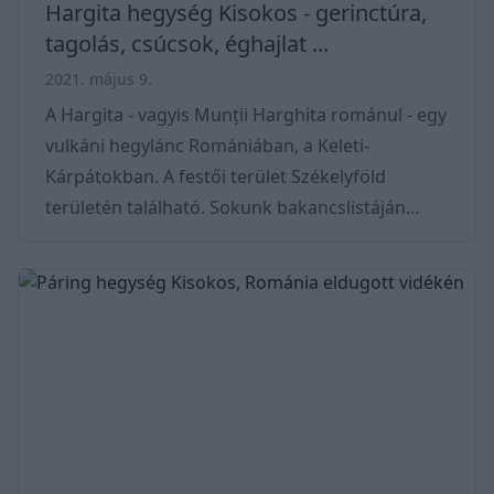
Hargita hegység Kisokos - gerinctúra,
tagolás, csúcsok, éghajlat ...
2021. május 9.
A Hargita - vagyis Munții Harghita románul - egy
vulkáni hegylánc Romániában, a Keleti-
Kárpátokban. A festői terület Székelyföld
területén található. Sokunk bakancslistáján
szerepel a vadregényes, háborítatlan dús vidék.
Területe kb. 1400 km2, főgerince 25 - 30 km
széles és majd 70 km hosszú. Természetesen az
sem utolsó szempont, hogy itt található Erdély
egyik legnépszerűbb síközpontja is. Egész
pontosan a hegyvonulat legmagasabb pontján
a Madarasi-Hargita leejtőin (1 801 m). Trekhunt
Átteki