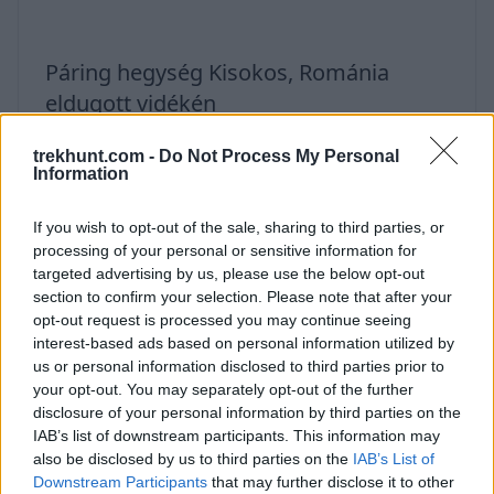
Páring hegység Kisokos, Románia
eldugott vidékén
2021. május 9.
trekhunt.com -
Do Not Process My Personal
A kétezer méter felett magasodó Páring
Information
hegység egyik legismertebb látnivalója a
If you wish to opt-out of the sale, sharing to third parties, or
Transalpina
processing of your personal or sensitive information for
[https://trekhunt.com/hu/article/transalpina-
targeted advertising by us, please use the below opt-out
romania/] út, ami Románia
section to confirm your selection. Please note that after your
opt-out request is processed you may continue seeing
[https://trekhunt.com/hu/tag/romania]
interest-based ads based on personal information utilized by
leghosszabb és legmagasabb panoráma útja.
us or personal information disclosed to third parties prior to
De nem csak emiatt érdemes felkeresni 1 100
your opt-out. You may separately opt-out of the further
disclosure of your personal information by third parties on the
km2 területű vidéket - Páring a Déli-Kárpátok
IAB’s list of downstream participants. This information may
második legmagasabb hegylánca a Fogarasi-
also be disclosed by us to third parties on the
IAB’s List of
havasok után. Habár a Kárpátok népszerű úticél
Downstream Participants
that may further disclose it to other