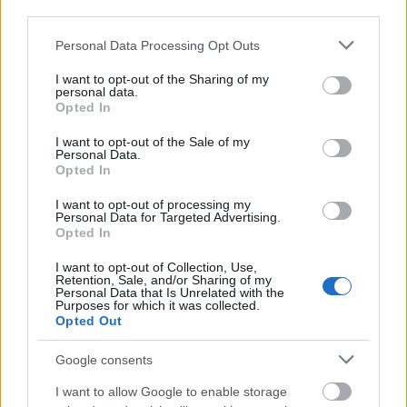
third parties.
családosok, párok és baráti társaságok között,
miután nehezen megközelíthet
Please note that this website/app uses one or more Google
Personal Data Processing Opt Outs
services and may gather and store information including but
not limited to your visit or usage behaviour. You may click to
I want to opt-out of the Sharing of my
personal data.
grant or deny consent to Google and its third-party tags to
Fogarasi havasok kisokos, Románia
Opted In
use your data for below specified purposes in below Google
consent section.
2021. május 8.
I want to opt-out of the Sale of my
Personal Data.
A 2 544 m magas Fogarasi-havasok a Kárpátok
Opted In
leghosszabb és egyben legmagasabb
I want to opt-out of processing my
hegyláncolata. Minden évben több ezer turista -
Personal Data for Targeted Advertising.
Opted In
túrázó, kiránduló - fedezi fel magának Románia
ezen ékkövét. A világ minden tájáról érkeznek
I want to opt-out of Collection, Use,
Retention, Sale, and/or Sharing of my
ide lelkes felfedezők, és bizony a magyar
Personal Data that Is Unrelated with the
Purposes for which it was collected.
családok, párok és baráti társaságok is szép
Opted Out
számmal képviseltetik magukat. Trekhunt A
Google consents
hegység népszerűségét vad szépsége okozza.
I want to allow Google to enable storage
Rengeteg különböző nehézségű turistaútvonal