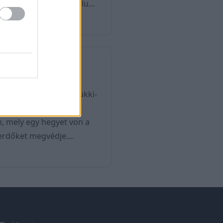
zág minden táján találunk
összeszámolni őket, meg
 vagy párunkkal felfedezni
k, kialakulás ...
en, azon belül is a Bükki-
egyik legrégebbi hazai
, mely egy hegyet von a
ó erdőket megvédje.
ténél. Területén
. Ennek egyik oka, hogy
mezti Parkban például több