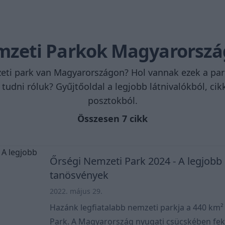
zeti Parkok Magyarorsz
ti park van Magyarországon? Hol vannak ezek a par
tudni róluk? Gyűjtőoldal a legjobb látnivalókból, cik
posztokból.
Összesen 7 cikk
Őrségi Nemzeti Park 2024 - A legjobb 
tanösvények
2022. május 29.
Hazánk legfiatalabb nemzeti parkja a 440 km²
Park. A Magyarország nyugati csücskében fek