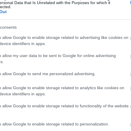
írjunk bemutatókat vagy élménybeszámolót, h
ersonal Data that Is Unrelated with the Purposes for which it
lected.
amik oktatnak. Persze, senkit nem szeretnénk 
Duna Ipoly Nemzeti Park - Térkép, lát
Out
padba. A mostani cikk, i
képek
consents
2021. július 27.
o allow Google to enable storage related to advertising like cookies on
Az egyik legtöbb látnivalót és természeti kin
evice identifiers in apps.
Ipoly Nemzeti Park a Budapesthez legközelebb
km²-es terület magában foglalja a Pilist, a Vis
o allow my user data to be sent to Google for online advertising
s.
Börzsöny hegységet, az Ipoly-völgy Hont és B
szakaszát, és a Szentendrei-sziget bizonyos területeit. A vált
to allow Google to send me personalized advertising.
folyóvölgyekből, hegyekből, szurdokokból, tó
áll. Több olyan növény és állatfaj található me
o allow Google to enable storage related to analytics like cookies on
Magyarország 10 Nemzeti Parkja - Tér
evice identifiers in apps.
országban
2021. január 18.
o allow Google to enable storage related to functionality of the website
Az utóbbi években a magyar nemzeti parkok
örvendenek, így fel is lendítették a hazai tur
o allow Google to enable storage related to personalization.
kis hazánk is büszkélkedik számtalan mesés v