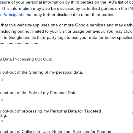
losure of your personal information by third parties on the IAB’s list of
2021. szeptember 8.
. This information may also be disclosed by us to third parties on the
IA
Ki ne hallott volna a barlangjairól híres Aggte
Participants
that may further disclose it to other third parties.
Magyarország északi részén található 202 km²
 that this website/app uses one or more Google services and may gath
egyike a 10 hazai nemzeti parknak. Központja 
including but not limited to your visit or usage behaviour. You may click 
 to Google and its third-party tags to use your data for below specifi
nagyjából 3 óra alatt érünk el Budapestről autóval. A hét
ogle consent section.
nyelvben a parkot sokszor csak Aggteleknek 
tudni, hogy Aggtelek nem a park, hanem egy 
l Data Processing Opt Outs
határtól. Áttekintés Aggteleki Nemzeti Park Tudnivalók Terület 202 km2
Mi a különbség? - Nemzeti park, natúr
Lokáció És
o opt-out of the Sharing of my personal data.
körzet ...
In
2021. július 29.
o opt-out of the Sale of my Personal Data.
Magyarországon 323 olyan védett terület talá
In
jelentőségű, és egyedi jogszabállyal védett. E
tájvédelmi körzet, 172 természetvédelmi terü
to opt-out of processing my Personal Data for Targeted
ing.
emlék. Mostani cikkünkben kibogozzuk mi a 
In
Trekhunt Facebookon többen is kértétek, hogy ne csak a helyszínekről
o opt-out of Collection, Use, Retention, Sale, and/or Sharing