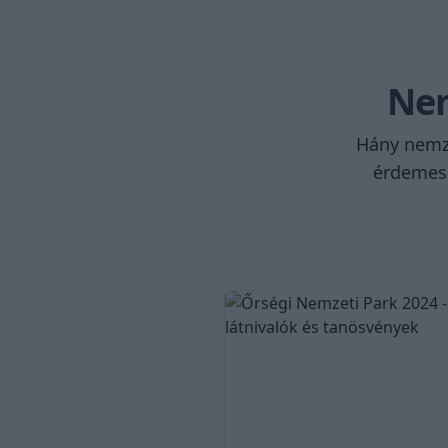
Nem
Hány nemze
érdemes 