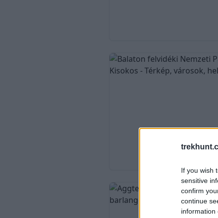
trekhunt.
If you wish 
sensitive in
confirm you
continue se
information 