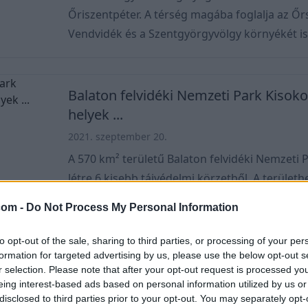
Őriszentpéter. A térség magába foglalja az Őr
Vendvidék és a Szentgyörgyvölgy környékét is. 
Ha ide tervezzük utazásunkat, ne számítsunk
egy széles dombságon terül el, amin több mint
található. A tavakat több helyen is felduzzasz
Balaton felvidéki Nemzeti Park Kisoko
tavakat hoztak lé
helyek ...
2021. szeptember 20.
A 570 km² területű Balaton felvidéki Nemzeti
létre 6 kisebb tájvédelmi körzetből. A területh
a Pécselyi-medence, a Tihanyi-félsziget, a Tap
com -
Do Not Process My Personal Information
Balaton medencéje és a Keszthelyi fennsík. I
Csopakon található. Trekhunt A BFNP (Balaton-felvidéki Nemzeti Park)
to opt-out of the sale, sharing to third parties, or processing of your per
hazánk 3. legnagyobb nemzeti parkja a Horto
formation for targeted advertising by us, please use the below opt-out s
r selection. Please note that after your opt-out request is processed y
Duna-Ipoly NP (603 km2) után. Névadója a park magját adó Balaton-
Aggteleki Nemzeti Park - Térkép, barla
eing interest-based ads based on personal information utilized by us or
felvidék. A fel
városok ...
disclosed to third parties prior to your opt-out. You may separately opt-