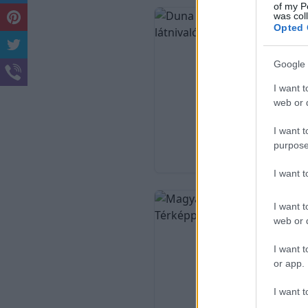
of my P
was col
Opted 
Google 
I want t
web or d
I want t
purpose
I want 
I want t
web or d
I want t
or app.
I want t