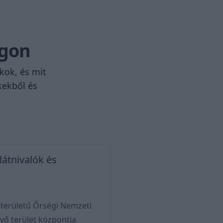
ágon
kok, és mit
kekből és
látnivalók és
 területű Őrségi Nemzeti
vő terület központja