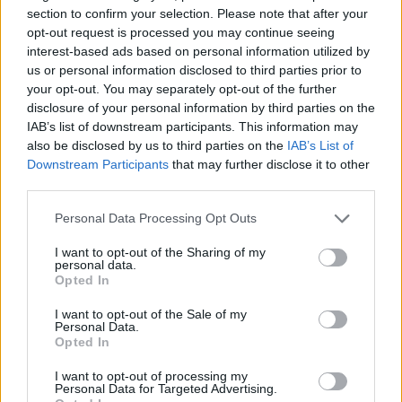
belül kirándulják végig mindkettőt. Ez a
section to confirm your selection. Please note that after your
opt-out request is processed you may continue seeing
különleges geológiai képződmény és a
interest-based ads based on personal information utilized by
környező természetvédelmi terület számos
us or personal information disclosed to third parties prior to
érdekességet kínál a túrázóknak. 💡A Rám
your opt-out. You may separately opt-out of the further
disclosure of your personal information by third parties on the
szakadék végén a sárga jelzést követve jobbra,
IAB’s list of downstream participants. This information may
az Árpádvár (484 m) csúcsát megkerülve kezdhe
also be disclosed by us to third parties on the
IAB’s List of
Downstream Participants
that may further disclose it to other
third parties.
Please note that this website/app uses one or more Google
Personal Data Processing Opt Outs
Veľký Rozsutec (1610 m) - Kiindulópont,
services and may gather and store information including but
képek, túraútvonal ...
not limited to your visit or usage behaviour. You may click to
I want to opt-out of the Sharing of my
personal data.
grant or deny consent to Google and its third-party tags to
Opted In
2024. november 26.
use your data for below specified purposes in below Google
A Veľký Rozsutec Szlovákia egyik legikonikusabb
consent section.
I want to opt-out of the Sale of my
Personal Data.
és legfestőibb hegye. Az ország északi részén, a
Opted In
Kis-Fátra Nemzeti Parkban található, jellegzetes
I want to opt-out of processing my
formájáról és lenyűgöző kilátásáról híres.
Personal Data for Targeted Advertising.