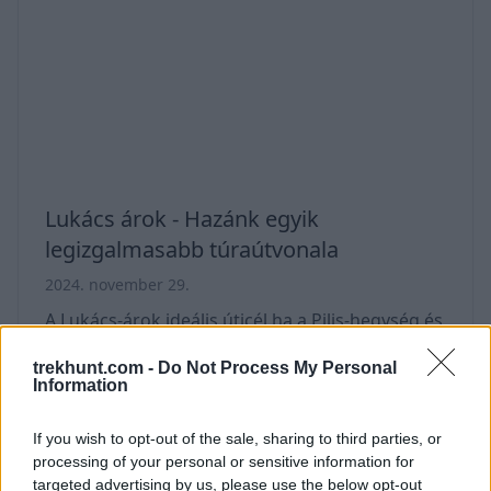
halad, az út egy része pedig alkalmas
kerékpározásra is. A völgy a régió egyik
legszebb kirándulóhelye. Itt található az
„Obrovo” gyermekpark is. A völg
Lukács árok - Hazánk egyik
legizgalmasabb túraútvonala
2024. november 29.
A Lukács-árok ideális úticél ha a Pilis-hegység és
a Dunakanyar környékén keresünk
trekhunt.com -
Do Not Process My Personal
kirándulóhelyet. A vadregényes szurdok
Information
ugyanis Pilisszentkereszt és Dömös közelében
If you wish to opt-out of the sale, sharing to third parties, or
találjuk. Párhuzamosan fekszik a Rám
processing of your personal or sensitive information for
szakadékkal, így sokan egy körtúra keretén
targeted advertising by us, please use the below opt-out