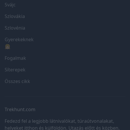
Svájc
Szlovákia
Szlovénia
Gyerekeknek
👧🏼
Fogalmak
Síterepek
Összes cikk
Trekhunt.com
Fedezd fel a legjobb látnivalókat, túraútvonalakat,
helyeket itthon és külföldön. Utazás előtt és közben.