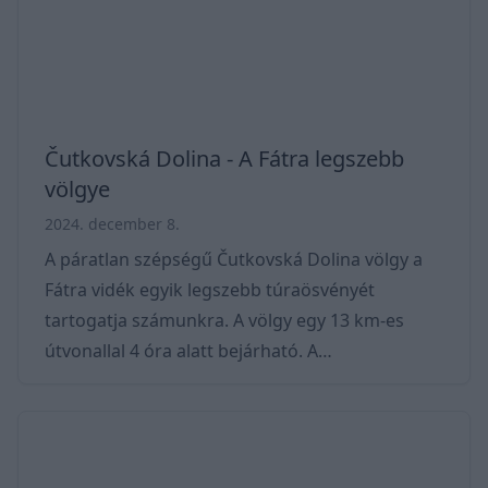
7 km * Eger táv: 15 km * Egerszalók táv
Čutkovská Dolina - A Fátra legszebb
völgye
2024. december 8.
A páratlan szépségű Čutkovská Dolina völgy a
Fátra vidék egyik legszebb túraösvényét
tartogatja számunkra. A völgy egy 13 km-es
útvonallal 4 óra alatt bejárható. A
szintkülönbség 700 méter. Mivel könnyű
terepen tudunk haladni, így már kisgyerekekkel
is tökéletes választás. Sőt, babakocsival a nagy
részét is be tudjuk járni. A völgyben tanösvény