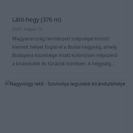
Látó-hegy (376 m)
2025. május 12.
Magyarország természeti szépségei között
kiemelt helyet foglal el a Budai-hegység, amely
Budapest közelsége miatt különösen népszerű
a kirándulók és túrázók körében. A hegység
egyik különleges pontja a most kiemelt Látó-
hegy, amely gyönyörű panorámával és gazdag
állat- és növényvilágával vár minket,
kirándulókat. A Látó-hegy, amely 376 méteres
magasságával a Budai-hegység egyik jellegzetes
csúcsa. Nevét a tetejéről nyíló páratlan kilátásról
kaphatta. A hegy csúcsáról a kirándulók
gyönyörködhetn