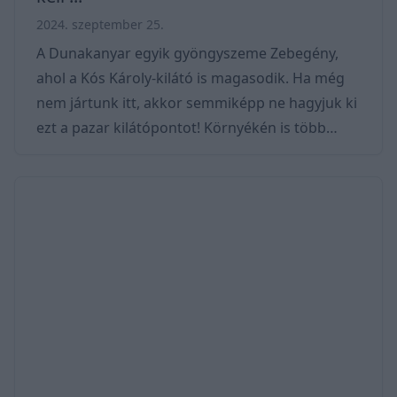
2024. szeptember 25.
A Dunakanyar egyik gyöngyszeme Zebegény,
ahol a Kós Károly-kilátó is magasodik. Ha még
nem jártunk itt, akkor semmiképp ne hagyjuk ki
ezt a pazar kilátópontot! Környékén is több
izgalmas útvonal közül választhatunk, amelyek
kiválóan alkalmasak egy aktív nap eltöltésére. A
kerékpártúrák során gyönyörű tájakon
haladunk keresztül, és közben felfedezhetjük a
helyi nevezetességeket. Térkép – Hol van a Kós
Károly kilátó? A Kós Károly-kilátó Zebegényben,
a Dunakanyar északi részén, a Börzsöny lábáná