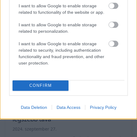
A víztározó emberi kéz munkája,
I want to allow Google to enable storage
mesterségesen lett létrehozva. A helybéliek és a
related to functionality of the website or app.
környék víztisztásának szolgálatában áll.
I want to allow Google to enable storage
Különlegessége, hogy vizét patakok táplálják,
related to personalization.
így nem csak egy egyszerű víztározó. Sőt, még
I want to allow Google to enable storage
azt is érdemes tudni róla, hogy Magyarország
related to security, including authentication
egyik legmagasabban fekvő tava. 1970-es
functionality and fraud prevention, and other
években kapta meg a ma kialakított helyét.
user protection.
Területe közel 535 méteren helyezkedik el,
vízhozamát pedig a
CONFIRM
Data Deletion
Data Access
Privacy Policy
Hopfensee - Bajorország egyik
legszebb tava
2024. szeptember 27.