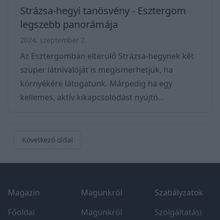
Strázsa-hegyi tanösvény - Esztergom
legszebb panorámája
2024. szeptember 2.
Az Esztergomban elterülő Strázsa-hegynek két
szuper látnivalóját is megismerhetjük, ha
környékére látogatunk. Márpedig ha egy
kellemes, aktív kikapcsolódást nyújtó
programot keresünk – akár családdal együtt –
akkor nagyon jó helyen járunk! Fedezzük fel a
Strázsa hegyi tanösvényt és egyik végpontját, a
Következő oldal
kilátót is, ahonnan csodás panoráma tárul elénk
a Dunára és a környező vidékekre, (akár
Footer
Dobogókőre is). Térkép – Hol van a Strázsa-
Magazin
Magunkról
Szabályzatok
hegyi tanösvény? A tanösvény bejársáhazo
Esztergomot kell célba
Főoldal
Magunkról
Szolgáltatási