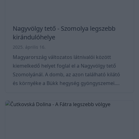
Nagyvölgy tető - Szomolya legszebb
kirándulóhelye
2025. április 16.
Magyarország változatos látnivalói között
kiemelkedő helyet foglal el a Nagyvölgy tető
Szomolyánál. A domb, az azon található kilátó
és környéke a Bükk hegység gyöngyszemei.
Környékén olyan településekre tudunk átugrani,
mint Noszvaj, Eger, és Bogács. A vidék gazdag
erdőkben és patakokban, ahol a friss levegő és
a nyugodt környezet garantált, nem messze
pedig olyan lélegzetelállító helyek várnak mint a
Szalajka-völgy és a Bükki gejzírek. * Noszvaj táv: