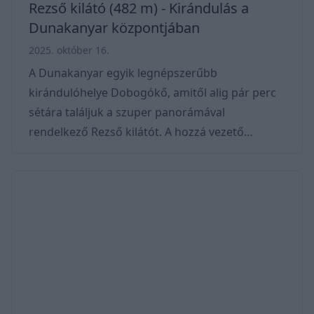
Rezső kilátó (482 m) - Kirándulás a
Dunakanyar központjában
2025. október 16.
A Dunakanyar egyik legnépszerűbb
kirándulóhelye Dobogókő, amitől alig pár perc
sétára találjuk a szuper panorámával
rendelkező Rezső kilátót. A hozzá vezető
túraútvonalak változatosak és jól jelzettek -
akad könnyű verzió is, ami családok számára is
ideális – akár gyerekekkel is. Nevével
ellentétben kilátót itt nem találunk, sokkal
inkább egy kilátópontot. Méltó vetélytársa az
ismertebb Prédikálószéknek. A Rezső-kilátó
nevét egy korábbi erdőtanácsosról, Tirst
Rezsőről kapta, aki jelentős szerep