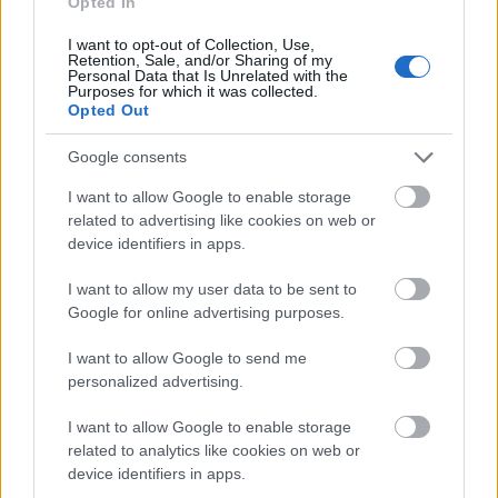
Opted In
Egyedülálló szépsége a Fátra szimbólumává és a
szlovák tájfotózás kedvelt alanyává tette. 1610
I want to opt-out of Collection, Use,
Retention, Sale, and/or Sharing of my
méter tengerszint feletti magasságban
Personal Data that Is Unrelated with the
Purposes for which it was collected.
található. Éles, masszív sziluettjét gyakran
Opted Out
koronához vagy erődítményhez hasonlítják. A
Google consents
hegy túlnyomórészt mészkőből áll, ami drámai
sziklaképződményeit és meredek lejtőit adja
I want to allow Google to enable storage
related to advertising like cookies on web or
device identifiers in apps.
I want to allow my user data to be sent to
Google for online advertising purposes.
Csórréti víztározó - A Mátra egyik
I want to allow Google to send me
legszebb tavának nyomában
personalized advertising.
2024. november 7.
I want to allow Google to enable storage
A Csórréti (vagy Csórréti) víztározó a Kékestető
related to analytics like cookies on web or
lábától nem messze helyezkedik el a Mátrában.
device identifiers in apps.