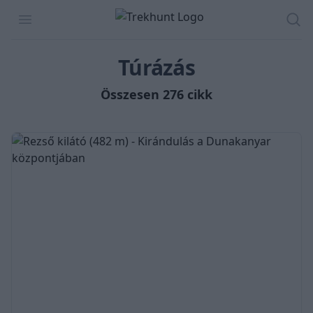
Trekhunt
Open menu
Ker
Túrázás
Összesen 276 cikk