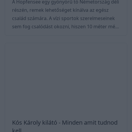
A Hopfensee egy gyönyörű tó Németország déli
részén, remek lehetőséget kínálva az egész
család számára. A vízi sportok szerelmeseinek
sem fog csalódást okozni, hiszen 10 méter mély.
A tó kellemes hangulatát a kristálytiszta víz és
környezetét körülvevő hegyek, erdők és
mesébe illő települések nyújtják. A 194 hektáros
területen elhelyezkedő tó, körülbelül 2 km
hosszú és 1,5 km széles. Az északi partról
csodálatos panoráma tárul elénk az Allgäu-
Alpok festői lankáira, amit minden évszakban
érdemes
Kós Károly kilátó - Minden amit tudnod
kell ...