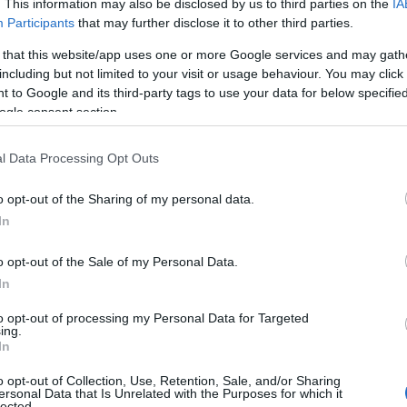
. This information may also be disclosed by us to third parties on the
IA
hivatalos nyelve van: az olasz és a francia. A 
Participants
that may further disclose it to other third parties.
miatt a franciát
Szent Péter bazilika
 that this website/app uses one or more Google services and may gath
2023. augusztus 3.
including but not limited to your visit or usage behaviour. You may click 
 to Google and its third-party tags to use your data for below specifi
A Szent Péter-bazilika (olaszul Basilica di San P
ogle consent section.
legikonikusabb és legjelentősebb keresztény h
leghíresebb látnivalója, aminek megismerésé
l Data Processing Opt Outs
elég. A reneszánsz és a barokk stílusok gyönyö
eltöltött egy - két óra csak arra lesz elég, ho
o opt-out of the Sharing of my personal data.
építészeténk és múltjának tavacskájába, aztá
In
megnézni Róma többi látnivalóját. A bazilika a főbb pápai szertartások
o opt-out of the Sale of my Personal Data.
és események helyszíne, bel
Szent Péter tér
In
2023. augusztus 2.
to opt-out of processing my Personal Data for Targeted
ing.
Nem érhet úgy véget egyetlen római utazás s
In
volna el a Szent Péter térhez (olaszul Piazza Sa
o opt-out of Collection, Use, Retention, Sale, and/or Sharing
és talán az egész világ egyik leghíresebb szaba
ersonal Data that Is Unrelated with the Purposes for which it
lected.