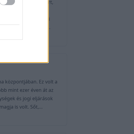
 dei Monti" néven ismert,
 város egyik
. Összeköti a Piazza di
ható Trinità dei Monti
ll, elegáns pillangós
teraszokkal. Az alján
 központjában. Ez volt a
 több mint ezer éven át az
ységek és jogi eljárások
magja is volt. Sőt,
, utcáin számos üzlet
rül lecsapolták és