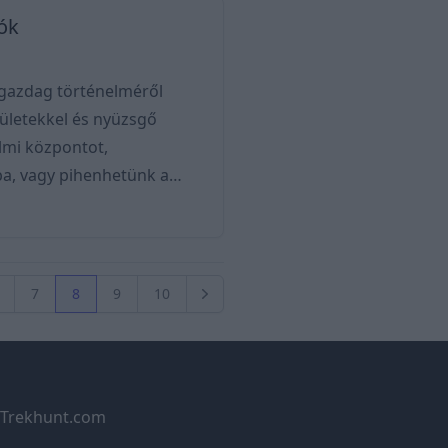
lók
s gazdag történelméről
pületekkel és nyüzsgő
elmi központot,
ba, vagy pihenhetünk a
i városairól híres, mint
ppal vagy szárnyashajóval
7
8
9
10
dal
Következő oldal
Trekhunt.com