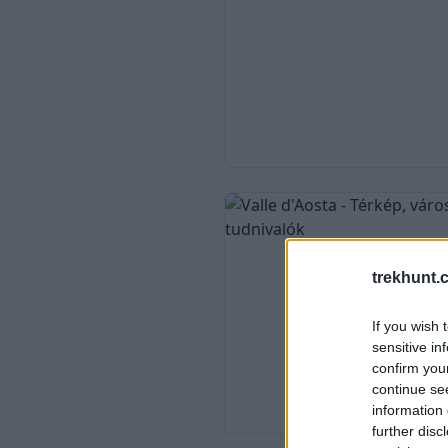
trekhunt.
If you wish 
sensitive in
confirm you
continue se
information 
further disc