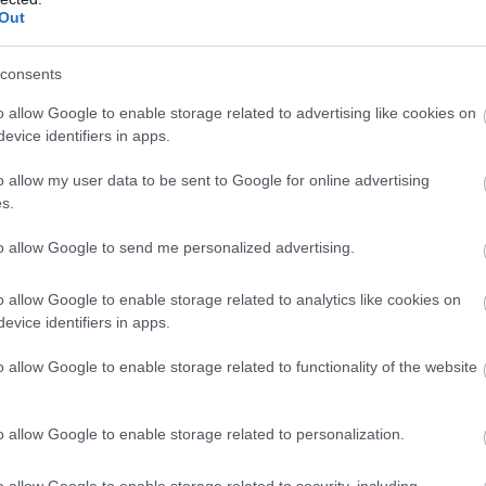
ellipszis alakú teret Gian Lorenzo Bernini bar
Out
tervezte a 17. században, VII. Sándor pápa ide
000 embert tud egyszerre fogadni. Szent Péter tér - bővebben A térre
consents
néző Szent Péter-bazilika világszerte az egyik 
o allow Google to enable storage related to advertising like cookies on
építmén
Sixtus kápolna
evice identifiers in apps.
2023. július 31.
o allow my user data to be sent to Google for online advertising
A Sixtus-kápolna elsősorban a Michelangelo ált
s.
méltó mennyezetéről híres. A mennyezeti fre
to allow Google to send me personalized advertising.
jeleneteit ábrázolják, köztük azt az ikonikus k
ad Ádámnak. Kinyújtott kezük szinte összeér.
o allow Google to enable storage related to analytics like cookies on
evice identifiers in apps.
leglátogatottabb nevezetessége. Michelangelo művészete és a freskók
nagy léptéke a Sixtus-kápolnát a művészi kiv
o allow Google to enable storage related to functionality of the website
reneszánsz művészet remekévé tették. Történel
mint a pápai konkl
Spanyol lépcső
o allow Google to enable storage related to personalization.
2023. július 31.
o allow Google to enable storage related to security, including