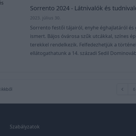
központi találkozóh
Sorrento 2024 - Látnivalók és tudniva
2023. július 30.
Sorrento festői tájairól, enyhe éghajlatáról é
ismert. Bájos óvárosa szűk utcákkal, színes é
terekkel rendelkezik. Felfedezhetjük a történ
ellátogathatunk a 14. századi Sedil Dominová
számos kávézó és étterem egyikében. Kapuként szolgál az Amalfi-
parthoz, amely drámai szikláiról és olyan festő
Positano, Amalfi és Ravello. Sorrentóból kom
juthatunk el a közeli Capri sz
cikkből
6
Előző ol
Szabályzatok