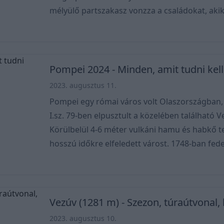
mélyülő partszakasz vonzza a családokat, aki
több program közül is tudnak válogatni. Míg a
tengerben pancsolnak, addig a fiatalok a sz
koktélozgatnak... A város és könyéke nyáron igazi turistaparadicsom.
De azok se csüggedjenek, akik sze
Pompei 2024 - Minden, amit tudni kell
2023. augusztus 11.
Pompei egy római város volt Olaszországban,
I.sz. 79-ben elpusztult a közelében található V
Körülbelül 4-6 méter vulkáni hamu és habkő t
hosszú időkre elfeledett várost. 1748-ban fede
során. Noha a várost azóta is folyamatosan tár
annak körülbelül kétharmada "került elő". A Pompeit maga alá temető
vulkánkitörés természetes időkapszulaként, e
megőrizte az épü
Vezúv (1281 m) - Szezon, túraútvonal, 
2023. augusztus 10.