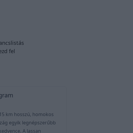
ancslistás
ezd fel
ogram
 a 15 km hosszú, homokos
szág egyik legnépszerűbb
 kedvence. A lassan