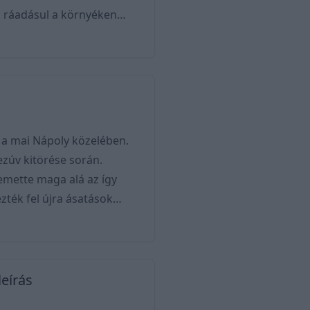
k ráadásul a környéken
 gyerekek az Adriai-
omszédos strandon
 a mai Nápoly közelében.
ezúv kitörése során.
emette maga alá az így
zték fel újra ásatások
ják fel, becslések szerint
lképesztő részletességgel
leírás