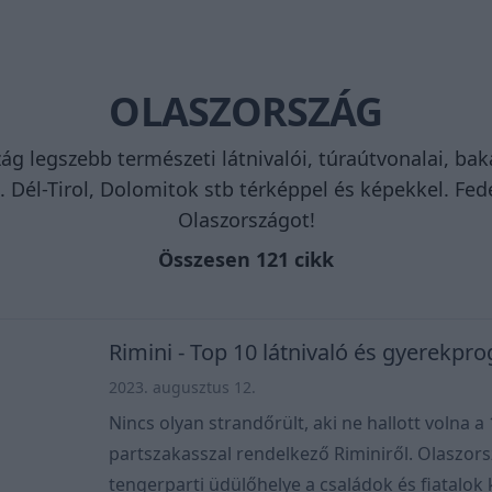
OLASZORSZÁG
ág legszebb természeti látnivalói, túraútvonalai, bak
. Dél-Tirol, Dolomitok stb térképpel és képekkel. Fed
Olaszországot!
Összesen 121 cikk
Rimini - Top 10 látnivaló és gyerekpr
2023. augusztus 12.
Nincs olyan strandőrült, aki ne hallott volna
partszakasszal rendelkező Riminiről. Olaszor
tengerparti üdülőhelye a családok és fiatalok