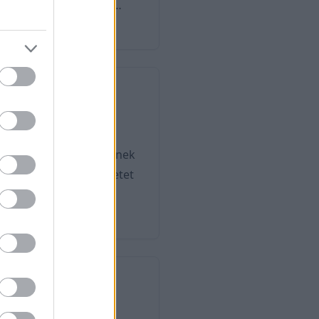
okk építész és művész
jén. Becslések szerint 300
legjelentősebb vallási
al festett figyelemre
skók a Genezis könyvének
épet, amelyen Isten életet
 Ma ez Róma egyik
álóság szimbólumává és a
mi és vallási jelentősége,