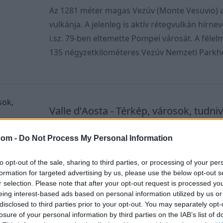
Az 1281 méter magas Vezúv (Monte Vesuvio) a
vulkánja. A jelenleg is aktív rétegvulkán hírn
i.sz. 79-ben eltemette Pompei városát. A félel
135 négyzetkilométeres Vezúv Nemzeti Parkhoz
vulkáni domborzata jellemzi. Napjainkban Ola
legikonikusabb látnivalója. Nápolyból, az Amalf
Rómából is szerveznek egynapos utakat hozzá. A campaniai vulkáni
része, amely olyan vulká
Valle d'Aosta - Térkép, városok, tudni
2023. augusztus 8.
com -
Do Not Process My Personal Information
Az Aosta-völgy (olaszul Valle d'Aosta) Olaszor
ország egyik legkisebb régiója, ám ez mit sem 
to opt-out of the sale, sharing to third parties, or processing of your per
vidék meghatározója az Alpok vonulata. Mesé
formation for targeted advertising by us, please use the below opt-out s
r selection. Please note that after your opt-out request is processed y
természtei kincsek és látnivalók tárháza. És 
eing interest-based ads based on personal information utilized by us or
eláruljuk, hogy a Mont Blanc, Nyugat-Európa 
disclosed to third parties prior to your opt-out. You may separately opt-
található. Kontrázzunk rá, hiszen a Matterhorn is it
losure of your personal information by third parties on the IAB’s list of