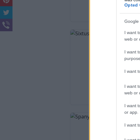
Opted 
Google 
I want t
web or d
I want t
purpose
I want 
I want t
web or d
I want t
or app.
I want t
I want t