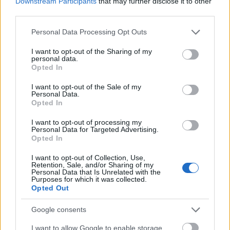
Downstream Participants
that may further disclose it to other
third parties.
Leutasch szurdok 2024 - Minden, amit
Please note that this website/app uses one or more Google
Personal Data Processing Opt Outs
tudnod kell
services and may gather and store information including but
not limited to your visit or usage behaviour. You may click to
I want to opt-out of the Sharing of my
2020. augusztus 5.
personal data.
grant or deny consent to Google and its third-party tags to
Opted In
use your data for below specified purposes in below Google
Ausztria és Németország határán fekszik egy
consent section.
I want to opt-out of the Sale of my
kevésbé ismert, ám annál mesésebb szurdok. Ez
Personal Data.
a Bajorország és Tirol határán fekvő Leutasch
Opted In
szurdok, eredeti nevén Leutaschklamm vagy
I want to opt-out of processing my
Personal Data for Targeted Advertising.
Leutascher Geistersklamm. Míg hazánkban a
Opted In
Medve szurdok, vagy Ötschergraben az
I want to opt-out of Collection, Use,
ismertebb szurdokok, addig sógoraink ide
Retention, Sale, and/or Sharing of my
Personal Data that Is Unrelated with the
látogatnak el - a Bajor-Alpokba és a tirosli
Purposes for which it was collected.
Opted Out
hegyekbe. A Leutasch völgyben található
szurdokot a hegyi folyó évezredek alatt vájta ki.
Google consents
A szurdok falai akár 100 méter magasan is
I want to allow Google to enable storage