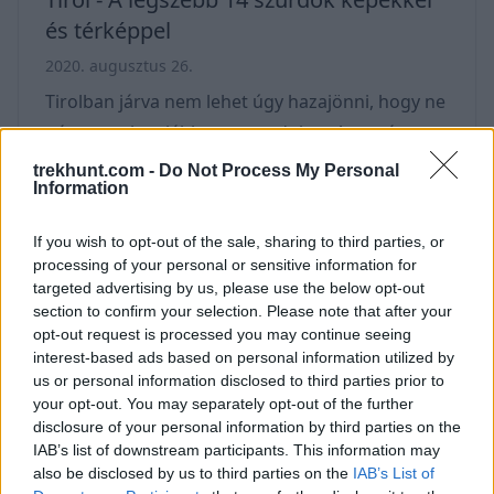
és térképpel
2020. augusztus 26.
Tirolban járva nem lehet úgy hazajönni, hogy ne
nézz meg legalább egy szurdokot. A mesés
régió tele van vadregényes szurdokokkal, amik
trekhunt.com -
Do Not Process My Personal
Information
csak arra várnak, hogy felfedezd. Könnyen
találsz családbarát szorost, amit a gyerekek is
If you wish to opt-out of the sale, sharing to third parties, or
szeretni fognak. Ilyen például a Leutasch
processing of your personal or sensitive information for
szurdok (lásd főképen), vagy a Wolfsklamm -
targeted advertising by us, please use the below opt-out
section to confirm your selection. Please note that after your
azaz a Farkas szurdok is. Trekhunt De olyan
opt-out request is processed you may continue seeing
szorosból sem lesz hiány, ami után fáradtan
interest-based ads based on personal information utilized by
dőlhetsz be az ágyba este. Hogy melyiket hol
us or personal information disclosed to third parties prior to
your opt-out. You may separately opt-out of the further
találod, mit érdemes róla tudni, és mikor van
disclosure of your personal information by third parties on the
nyitva -
IAB’s list of downstream participants. This information may
also be disclosed by us to third parties on the
IAB’s List of