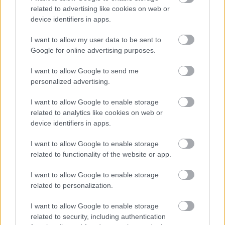
tornyosulnak. Míg oldalr
related to advertising like cookies on web or
device identifiers in apps.
I want to allow my user data to be sent to
Google for online advertising purposes.
Krimml vízesés Kisokos - Ausztria
legnagyobb vízesése (380 m)
I want to allow Google to send me
personalized advertising.
2020. június 19.
A mindössze 7 óra autóútra elhelyezkedő
I want to allow Google to enable storage
related to analytics like cookies on web or
Krimml vízesés (németül Krimmler Wasserfälle)
device identifiers in apps.
Európa legmagasabb zuhataga. Ez a varázslatos
világ szerényen bújik meg Salzburg tartomány
I want to allow Google to enable storage
related to functionality of the website or app.
nyugati szélén, Tirol mellett. sA Hohe Tauern
Nemzeti Parkban található hatalmas vízesés a
I want to allow Google to enable storage
Grossglocknerhez és Zillertalhoz is közel esik. A
related to personalization.
Előző oldal
Krimml zuhatag a mi listánkon garantáltan a
I want to allow Google to enable storage
Top 10-ben van! És Neked? Gyors áttekintés
Footer
related to security, including authentication