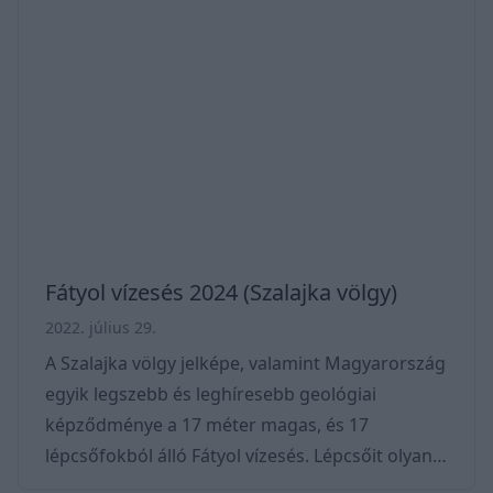
vissza ránk. Trekhunt Hihetetlen, de évente több
százezer magyar turista keresi fel a
kilátópontot. Vannak akiknek ez a végállomás -
túráznak egyet, de vannak akik piknikeznek,
pihennek a padokon. Sőt, olyan lelkes kiránduló
is akad, aki továbbhalad
Fátyol vízesés 2024 (Szalajka völgy)
2022. július 29.
A Szalajka völgy jelképe, valamint Magyarország
egyik legszebb és leghíresebb geológiai
képződménye a 17 méter magas, és 17
lépcsőfokból álló Fátyol vízesés. Lépcsőit olyan
mésztufák alkotják, melyek mészkiválás során