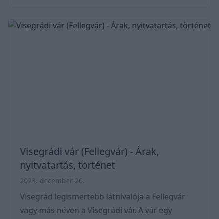
között közlekedik. Az elmúlt években a pályát és
a végállomásokat is korszerűsítették növekvő
népszerűsége miatt. Áttekintés * Építése: 1906-
1951 * Üzemeltető: Egererdő Kft. * Útvonal 1:
Gyöngyös - Felsőújvár - Nyúmály - Farkasmály -
Pipishegy- Mátrafüred alsó - Mátrafüred *
Útvonal 2: Gyöngyös - Felsőújvár - Jánoska -
Toppancsh
Visegrádi vár (Fellegvár) - Árak,
nyitvatartás, történet
2023. december 26.
Visegrád legismertebb látnivalója a Fellegvár
vagy más néven a Visegrádi vár. A vár egy