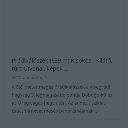
akadálymentes útvonal, ahol ártéri erdőben
halad utunk. Az élővilág megismerése mellett a
kirándulás végére a holtágakról is többet
megtudhatunk. Á
Prédikálószék (639 m) Kisokos - Kilátó,
túra útvonal, képek ...
2022. augusztus 3.
A 639 méter magas Prédikálószék a Visegrádi
hegység 3. legmagasabb pontja Dobogó-kő és
az Öreg-vágás hegy után. Az andezit sziklás
csúcs hírnevét mesés panorámájának
köszönheti, hiszen tetejéről rálátunk a
Dunakanyarra, szemből pedig a Börzsöny néz