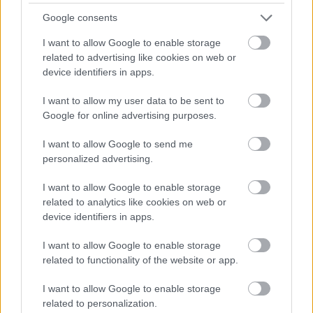
Google consents
Tündér szikla - Megközelítés, útvonal,
I want to allow Google to enable storage
kialakulás ...
related to advertising like cookies on web or
device identifiers in apps.
2022. október 3.
A Tündér szikla a leghíresebb pontja az azonos
I want to allow my user data to be sent to
Google for online advertising purposes.
nevű Tündér hegynek, ami a János-hegy egyik
nyúlványa. A 383 méter magas hegy 1977 óta
I want to allow Google to send me
védett, és a Budai Tájvédelmi Körzet része a
personalized advertising.
Budai hegységben. Népszerű kirándulóhely az
I want to allow Google to enable storage
Erzsébet kilátó mellett a Normafán. A könnyű
related to analytics like cookies on web or
terepnek köszönhetően ideális gyerekekkel és
device identifiers in apps.
idősebbekkel is. Nevét a tündéri (vagy mennyei)
I want to allow Google to enable storage
panoráma miatt kapta 1847-ben. A sziklától
related to functionality of the website or app.
szemlélődve Zugliget fekszik a lábunk alatt,
I want to allow Google to enable storage
mögöttünk pedig a János hegy. Tiszta időben
related to personalization.