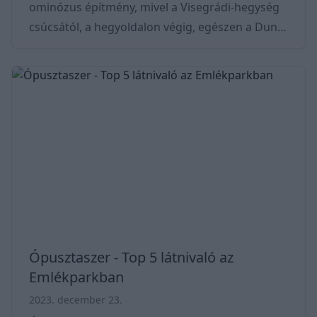
ominózus építmény, mivel a Visegrádi-hegység
csúcsától, a hegyoldalon végig, egészen a Duna
partjáig húzódik. A vár a 13. században épült és
a történelem során hosszú ideig jelentős
szerepet töltött be a háborúk és hadjáratok
során. Térkép - Hol van a Visegrádi vár? A
Fellegvár Visegrádon található, Budapesttől
nem messzire, így a megközelítése igen
egyszerű az ország bármely részéről.
Érkezhetünk autóval
Ópusztaszer - Top 5 látnivaló az
Emlékparkban
2023. december 23.