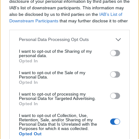
disclosure of your personal information by third parties on the
Parkolás, bejárat, nyitvatartás ...
IAB’s list of downstream participants. This information may
also be disclosed by us to third parties on the
IAB’s List of
2023. augusztus 14.
Downstream Participants
that may further disclose it to other
A legendáiról és mítoszairól híres Léka vára -
third parties.
vagyis a Burg Lockenhaus; egy impozáns és
Please note that this website/app uses one or more Google
Personal Data Processing Opt Outs
izgalmas középkori erőd Ausztria keleti részén,
services and may gather and store information including but
not limited to your visit or usage behaviour. You may click to
I want to opt-out of the Sharing of my
nem messze a magyar határtól. A román és a
personal data.
grant or deny consent to Google and its third-party tags to
Opted In
gótikus építészeti stílusú Lockenhaus vastag
use your data for below specified purposes in below Google
kőfalakkal, tornyokkal és központi udvarral
consent section.
I want to opt-out of the Sale of my
Personal Data.
rendelkezik. Elhelyezkedésének köszönhetően
Opted In
gazdag múltra tett szert, hiszen Ausztriát
I want to opt-out of processing my
Magyarországgal és Közép-Európa más
Personal Data for Targeted Advertising.
Opted In
részeivel összekötő kereskedelmi útvonal
mentén épült. Történetének egyik
I want to opt-out of Collection, Use,
Retention, Sale, and/or Sharing of my
legjelentősebb korszaka a 14. szá
Personal Data that Is Unrelated with the
Purposes for which it was collected.
Opted Out