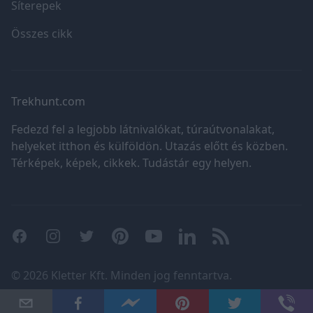
Síterepek
Összes cikk
Trekhunt.com
Fedezd fel a legjobb látnivalókat, túraútvonalakat,
helyeket itthon és külföldön. Utazás előtt és közben.
Térképek, képek, cikkek. Tudástár egy helyen.
Facebook
Instagram
Twitter
Pinterest
YouTube
LinkedIn
RSS
©
2026 Kletter Kft. Minden jog fenntartva.