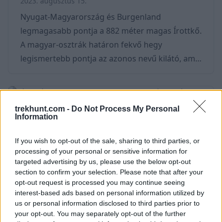
2023. augusztus 15.
Nyugat-Magyarország és Burgenland
legmagasabb pontja a 882 méter magas Írottkő.
A magyar-osztrák határon fekvő hegy
legismertebb pontja az azonos nevű kilátó, amit
itthon mindenki felismer. A hegy része a
Kőszegi-hegységnek, és az Alpokaljának.
Körülötte alakult ki az Írottkő Natúrparknak,
trekhunt.com -
Do Not Process My Personal
ami több, mint 500 km túraútvonalat foglal
Information
magában. A kilátó egyik érdekessége, hogy a
népszerű Kéktúra nyugati kiindulópontja. 💡
If you wish to opt-out of the sale, sharing to third parties, or
processing of your personal or sensitive information for
Tudtad? Az Írott-kő német megfelelője a
targeted advertising by us, please use the below opt-out
Geschriebenstein, magyarul pedig a Szá
section to confirm your selection. Please note that after your
opt-out request is processed you may continue seeing
interest-based ads based on personal information utilized by
us or personal information disclosed to third parties prior to
your opt-out. You may separately opt-out of the further
Léka vára (Burg Lockenhaus) -