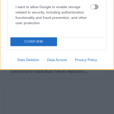
pedig
I want to allow Google to enable storage
related to security, including authentication
functionality and fraud prevention, and other
user protection.
Vasas szakadék 2024 - Leírás,
barlangok, kialakulás ...
2022. szeptember 12.
CONFIRM
A Visegrádi hegység egy újabb
gyöngyszeméhez érkeztünk el, a 8 méteres
Data Deletion
Data Access
Privacy Policy
magasságot is elérő Vasas szakadékhoz. A
Szentendre határában fekvő népszerű
kirándulóhely különleges sziklaformációiról és
barlangjairól nevezetes. A mohákkal benőtt,
zöld színű falak könnyen elfeledtetik velünk,
hogy Magyarországon járunk. A hasadékot a
Cseresznyés-árok patakja formálta mai képére -