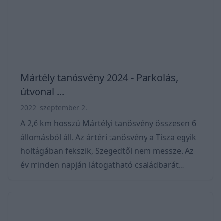
az agyagos andezittufa kőzetéből. A nagyjából
250 méter hosszan tartó sziklaformákhoz
bátran menjünk gyerekekkel, nagyon fog n
Mártély tanösvény 2024 - Parkolás,
útvonal ...
2022. szeptember 2.
A 2,6 km hosszú Mártélyi tanösvény összesen 6
állomásból áll. Az ártéri tanösvény a Tisza egyik
holtágában fekszik, Szegedtől nem messze. Az
év minden napján látogatható családbarát
útvonalon a vidék madárvilágát mutatja be.
Vadludak, kócsagok és még feketególyák is
élnek a környéken, ha pedig szerencsénk van,
még láthatjuk is őket. Könnyű, de nem