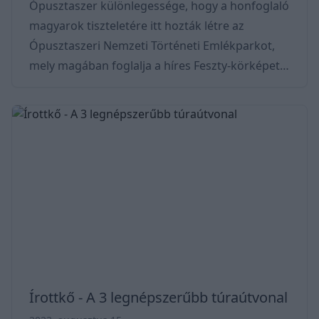
Ópusztaszer különlegessége, hogy a honfoglaló
magyarok tiszteletére itt hozták létre az
Ópusztaszeri Nemzeti Történeti Emlékparkot,
mely magában foglalja a híres Feszty-körképet.
Itt minden egyes lépésnél tisztán hallani a
történelmet, s ez a hely felfedi előttünk a
vitézségről szóló meséket is. Úgy tartják, hogy a
környék első telepese Ónd vezér fia volt, akitől
eredeztetjük a Bár–Kalán nemzetséget. Sok-sok
évvel később, 1318 körül itt volt Károly Róbert
király tartózkodási helye is. A mai köz
Írottkő - A 3 legnépszerűbb túraútvonal