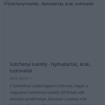
Mátrában és Bükkben futó szuper
túraútvonalak mellett itt kicsit el is
mélyedhetünk a képzeletünkben, az egykori
középkori mindennapokat megidézve. Térkép –
Hol van a Kisnánai vár? Magyarország északi
részén járunk, Budapestről keletre, Heves
vármegyében. Az Eger mellett
Széchenyi kastély - Nyitvatartás, árak,
tudnivalók
2024. április 1.
A Széchényi család egykori otthona, vagyis a
nagycenki Széchenyi-kastély 2016-ban vált
nemzeti emlékhellyé. Azonban a palota már