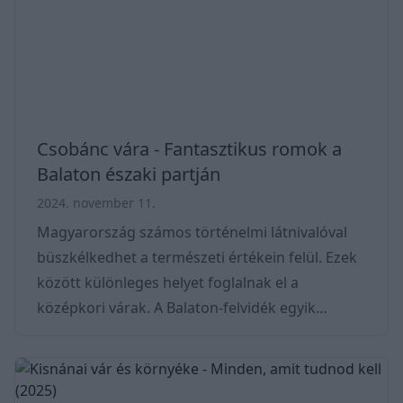
történetét és fontosabb karaktereit a mai napig
kutatják. Térkép – Hol van az Edelényi kastély?
Csobánc vára - Fantasztikus romok a
Balaton északi partján
2024. november 11.
Magyarország számos történelmi látnivalóval
büszkélkedhet a természeti értékein felül. Ezek
között különleges helyet foglalnak el a
középkori várak. A Balaton-felvidék egyik
gyöngyszeme a Csobánci vár, amely nemcsak
lenyűgöző panorámával, hanem gazdag
történelemmel és különleges programokkal vár