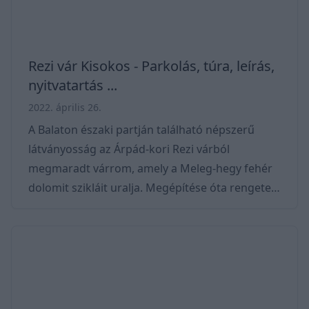
Rezi vár Kisokos - Parkolás, túra, leírás,
nyitvatartás ...
2022. április 26.
A Balaton északi partján található népszerű
látványosság az Árpád-kori Rezi várból
megmaradt várrom, amely a Meleg-hegy fehér
dolomit szikláit uralja. Megépítése óta rengeteg
kaland és viszontagság érte, annak ellenére,
hogy sosem töltött be komolyabb katonai
funkciót a múltban. Trekhunt Érdekesség, hogy
a vár helyén már a vaskorban is állhatott egy
erőd, így történelme egész hosszúra nyúlik
vissza. Nem véletlen, hogy minden évben