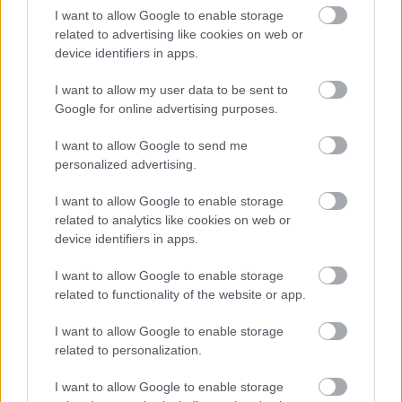
I want to allow Google to enable storage
Visegrád legismertebb látnivalója a Fellegvár
related to advertising like cookies on web or
vagy más néven a Visegrádi vár. A vár egy
device identifiers in apps.
ominózus építmény, mivel a Visegrádi-hegység
I want to allow my user data to be sent to
csúcsától, a hegyoldalon végig, egészen a Duna
Google for online advertising purposes.
partjáig húzódik. A vár a 13. században épült és
I want to allow Google to send me
a történelem során hosszú ideig jelentős
personalized advertising.
szerepet töltött be a háborúk és hadjáratok
során. Térkép - Hol van a Visegrádi vár? A
I want to allow Google to enable storage
related to analytics like cookies on web or
Fellegvár Visegrádon található, Budapesttől
device identifiers in apps.
nem messzire, így a megközelítése igen
egyszerű az ország bármely részéről.
I want to allow Google to enable storage
related to functionality of the website or app.
Érkezhetünk autóval
I want to allow Google to enable storage
related to personalization.
Máré vára Kisokos - Parkolás, árak,
I want to allow Google to enable storage