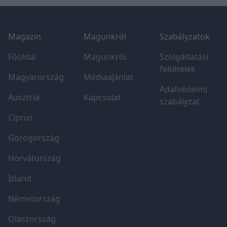
egyik állomása a romokhoz vezet (7-es álomás).
Footer
Áttekintés Szádvár Tudnivalók Nyitvatartás Jan -
Magazin
Magunkról
Szabályzatok
Dec, minden nap Belépés Ingyenes Cím Sz
Főoldal
Magunkról
Szolgáltatási
feltételek
Magyarország
Médiaajánlat
Adatvédelmi
Ausztria
Kapcsolat
szabályzat
Ciprus
Görögország
Horvátország
Izland
Németország
Olaszország