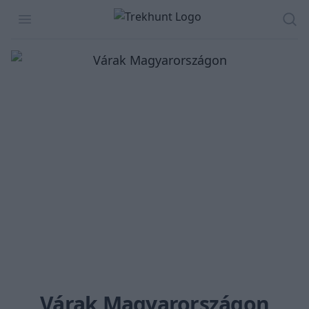
Trekhunt
Open menu
Ker
Várak Magyarországon