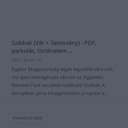
számos látogatót vonz. Jó időben akár egészen
a Sümegi várig is
Szádvár (Vár + Tanösvény) - PDF,
parkolás, történelem ...
2022. április 12.
Egykor Magyarország egyik legszebb vára volt,
ma igazi vadregényes várrom az Aggteleki
Nemzeti Park területén található Szádvár. A
környéken járva kihagyhatatlan program a
történelem kedvelőinek, a romok
szerelmeseinek és a kalandra vágyó gyermekes
családoknak. Hab a tortán, hogy egy 4,5 km
Következő oldal
hosszú tanösvényt is kialakítottak itt, aminek