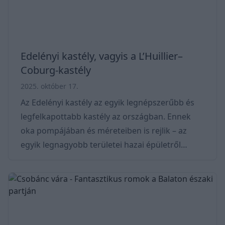
Edelényi kastély, vagyis a L’Huillier–
Coburg-kastély
2025. október 17.
Az Edelényi kastély az egyik legnépszerűbb és
legfelkapottabb kastély az országban. Ennek
oka pompájában és méreteiben is rejlik – az
egyik legnagyobb területei hazai épületről
beszélünk, mely a korabeli barokk építészeti
jegyek ékét viseli kívül és belül. Építésének,
falainak története igazán különleges, több
nemesi családon is átívelő. Ezek a mai napig
fejtörést okoznak a szakembereknek, a kastély