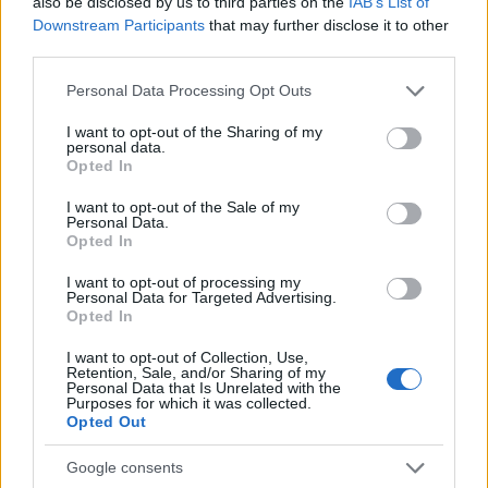
századi Kereki vár, másnéven Fehérkő vára. Az
also be disclosed by us to third parties on the
IAB’s List of
Downstream Participants
that may further disclose it to other
egykori középkori vár ugyan ma már csak rom,
third parties.
érdemes felvennünk listánkra. Felújítása óta az
Please note that this website/app uses one or more Google
Instagramot is elárasztják az erőd fotói, hiszen
Personal Data Processing Opt Outs
services and may gather and store information including but
új, pallókkal ellátott külseje igazi csemege a
not limited to your visit or usage behaviour. You may click to
I want to opt-out of the Sharing of my
personal data.
szemnek. A 283 méter magas Várhegy, amin a
grant or deny consent to Google and its third-party tags to
Opted In
use your data for below specified purposes in below Google
vár is helyet kapott Kereki községhez tartozik -
consent section.
I want to opt-out of the Sale of my
innen a vár hétköznapi neve. A gyerekek is
Personal Data.
Opted In
örülnek majd a vár látogatásának, hiszen annak
történelmében olyan nevek hangzana
I want to opt-out of processing my
Personal Data for Targeted Advertising.
Opted In
I want to opt-out of Collection, Use,
Retention, Sale, and/or Sharing of my
Personal Data that Is Unrelated with the
Purposes for which it was collected.
Visegrádi vár (Fellegvár) - Árak,
Opted Out
nyitvatartás, történet
Google consents
2023. december 26.