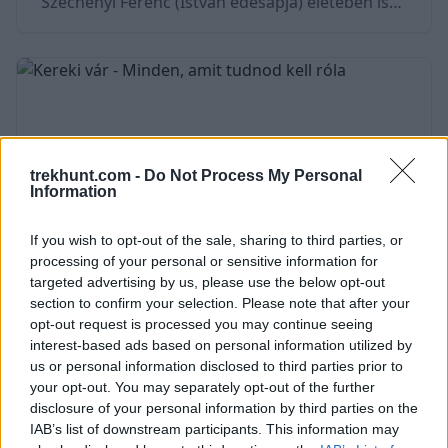
Széchényi Ferenc (István édesapja) életében is
meghatározó volt – hiszen ő volt az, aki a család
állandó lakhelyévé tette a nagycenki birtokot.
Fia, Széchenyi István (ismert magyar politikus,
író, közgazdász és később a Batthyány-kormány
közlekedési minisztere), aki a „a legnagyobb
magyar” címet érdemelte ki, részben itt töltötte
trekhunt.com -
Do Not Process My Personal
Information
gyermekkorát. A Széchényi kastély ered
If you wish to opt-out of the sale, sharing to third parties, or
processing of your personal or sensitive information for
targeted advertising by us, please use the below opt-out
section to confirm your selection. Please note that after your
Kereki vár - Minden, amit tudnod kell
opt-out request is processed you may continue seeing
interest-based ads based on personal information utilized by
róla
us or personal information disclosed to third parties prior to
2024. március 29.
your opt-out. You may separately opt-out of the further
disclosure of your personal information by third parties on the
A Balaton egyik legérdekesebb látnivalója a 14.
IAB’s list of downstream participants. This information may