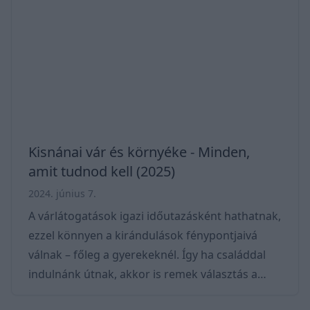
minket. Bár Csobánc vára mára már csak romos
állapotában tekinthető meg, az azért garantált,
hogy a gyerekek kedvence lesz! Térkép – Hol
van a Csobánci vár? A Csobánci vár az ország
nyugati felén, Tap
Kisnánai vár és környéke - Minden,
amit tudnod kell (2025)
2024. június 7.
A várlátogatások igazi időutazásként hathatnak,
ezzel könnyen a kirándulások fénypontjaivá
válnak – főleg a gyerekeknél. Így ha családdal
indulnánk útnak, akkor is remek választás a
Kisnánai vár (várrom), hiszen a szomszédos