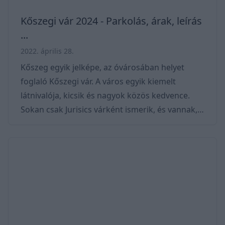
Kőszegi vár 2024 - Parkolás, árak, leírás
...
2022. április 28.
Kőszeg egyik jelképe, az óvárosában helyet
foglaló Kőszegi vár. A város egyik kiemelt
látnivalója, kicsik és nagyok közös kedvence.
Sokan csak Jurisics várként ismerik, és vannak,
akik Eszterházy várként emlegetik, hiszen az
Eszterházy család 236 éven át birtokolta az
erődöt. Másik elnevezését az 1532-ben a török
Szulejmán ellen vívott csatában győzelmet arató
hírhedt védő, Jurisics Miklós után kapta. A
kereskedőváros legnagyobb műemlék épülete a
vár, melynek későgótikus illetve korai reneszáns